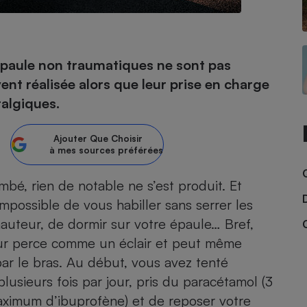
- Ustensile
’épaule non traumatiques ne sont pas
Foie gras
vent réalisée alors que leur prise en charge
Aide auditive
talgiques.
r
Assurance vie
Ajouter
Que Choisir
à mes sources préférées
Poêle à granulés
gne - Comment choisir une
mbé, rien de notable ne s’est produit. Et
lle de champagne
en ligne
Impossible de vous habiller sans serrer les
Ordinateur portable
hauteur, de dormir sur votre épaule… Bref,
Crème solaire
Lave-vaisselle
uleur perce comme un éclair et peut même
par le bras. Au début, vous avez tenté
lusieurs fois par jour, pris du
paracétamol (3
maximum d’ibuprofène) et de reposer votre