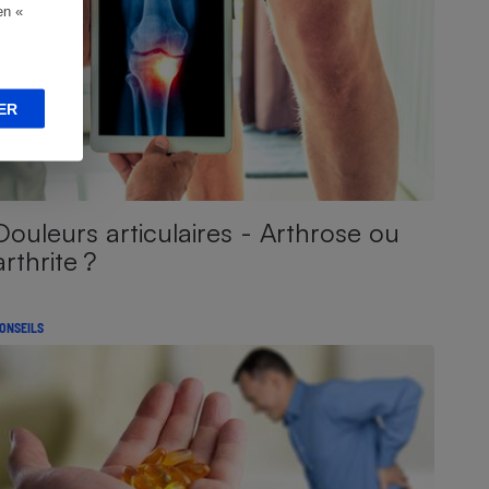
en «
ER
Douleurs articulaires - Arthrose ou
arthrite ?
ONSEILS