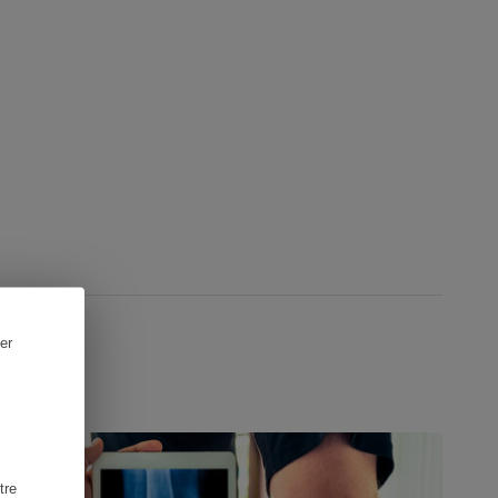
er
ONSEILS
tre