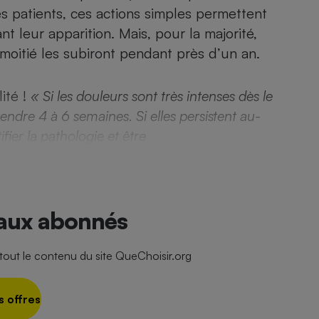
Électricité - Gaz
es patients, ces actions simples permettent
nt leur apparition. Mais, pour la majorité,
a moitié les subiront pendant près d’un an.
Appareil photo
numérique
Four encastrable
ité !
« Si les douleurs sont très intenses dès le
endre 4 à 6 semaines. Si elles persistent au-
ifier la pathologie et être
Lessive
 aux abonnés
Aspirateur
ut le contenu du site QueChoisir.org
s offres