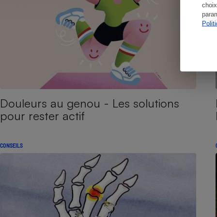
choix
param
Polit
Douleurs au genou - Les solutions
pour rester actif
CONSEILS