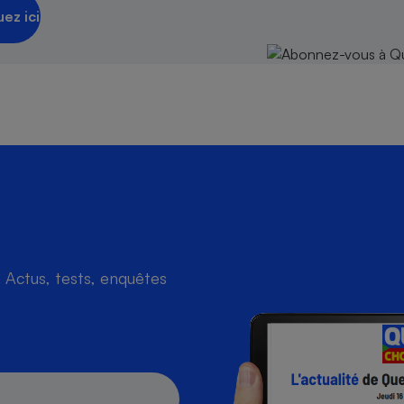
uez ici
Actus, tests, enquêtes