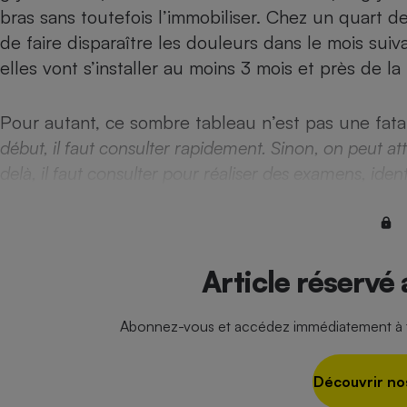
Radiateur électrique
bras sans toutefois l’immobiliser. Chez un quart d
de faire disparaître les douleurs dans le mois suiva
elles vont s’installer au moins 3 mois et près de l
Téléphone mobile -
Smartphone
Plaque de cuisson à
induction
Pour autant, ce sombre tableau n’est pas une fatal
début, il faut consulter rapidement. Sinon, on peut att
delà, il faut consulter pour réaliser des examens, ident
Climatiseur -
Ventilateur
Antivirus
Article réservé
Climatiseur -
Ventilateur
Abonnez-vous et accédez immédiatement à to
Découvrir no