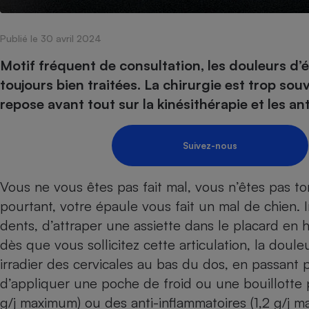
Internet
Publié le 30 avril 2024
Gros électroménager
Téléphonie
Petit électroménager 
Motif fréquent de consultation, les douleurs d
Complément
toujours bien traitées. La chirurgie est trop sou
alimentaire
Mutuelle
repose avant tout sur la kinésithérapie et les an
Assurance emprunteu
Suivez-nous
Matelas
Champa
Vous ne vous êtes pas fait mal, vous n’êtes pas to
boutei
Banque 
pourtant, votre épaule vous fait un mal de chien. 
Téléviseur
dents, d’attraper une assiette dans le placard en 
Antimoustique
Lave-linge
dès que vous sollicitez cette articulation, la do
irradier des cervicales au bas du dos, en passant 
d’appliquer une poche de froid ou une
bouillotte
p
g/j maximum)
ou des anti-inflammatoires (1,2 g/j 