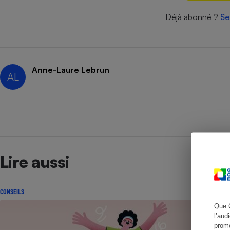
Déjà abonné ?
Se
Cafetière à expresso
Anne-Laure Lebrun
AL
Robot ménager
Lire aussi
CONSEILS
Que 
l’aud
promo