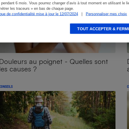
 pendant 6 mois. Vous pourrez changer d’avis à tout moment en utilisant le li
étrer les traceurs » en bas de chaque page.
ique de confidentialité mise à jour le 12/07/2024
|
Personnaliser mes choix
TOUT ACCEPTER & FERM
Douleurs au poignet - Quelles sont
les causes ?
CONSEILS
C