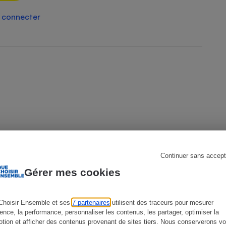
 connecter
s
Réfrigérateur
Continuer sans accept
Gérer mes cookies
CONSEILS
C
Choisir Ensemble et ses
7 partenaires
utilisent des traceurs pour mesurer
ience, la performance, personnaliser les contenus, les partager, optimiser la
tion et afficher des contenus provenant de sites tiers. Nous conserverons vo