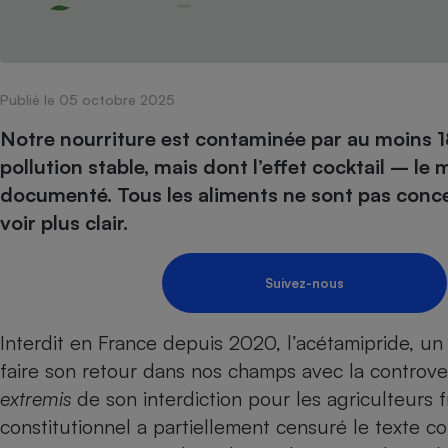
Internet
Gros électroménager
Téléphonie
Petit électroménager 
Publié le 05 octobre 2025
Complément
alimentaire
Notre nourriture est contaminée par au moins 1
Mutuelle
Assurance emprunteu
pollution stable, mais dont l’effet cocktail – l
documenté. Tous les aliments ne sont pas conc
voir plus clair.
Matelas
Champa
boutei
Suivez-nous
Banque 
Téléviseur
Interdit en France depuis 2020,
l’acétamipride
, un
Antimoustique
Lave-linge
faire son retour dans nos champs avec
la controv
extremis
de son interdiction pour les agriculteurs 
constitutionnel a
partiellement censuré
le texte c