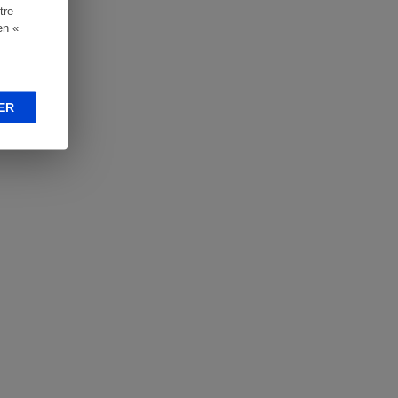
tre
en «
ER