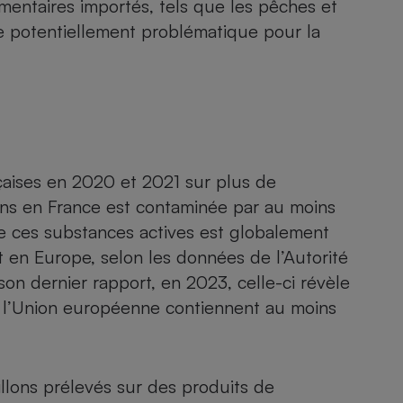
mentaires importés, tels que les pêches et
Électricité - Gaz
ce
potentiellement problématique pour la
Appareil photo
numérique
Four encastrable
nçaises en 2020 et 2021 sur plus de
Lessive
ns en France est contaminée par au moins
e ces substances actives est globalement
 en Europe, selon les données de l’Autorité
son dernier rapport
, en 2023, celle-ci révèle
Aspirateur
 l’Union européenne contiennent au moins
illons prélevés sur des produits de