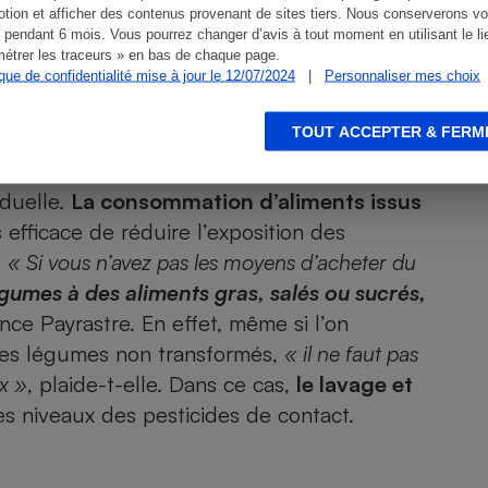
tion et afficher des contenus provenant de sites tiers. Nous conserverons vo
 pendant 6 mois. Vous pourrez changer d’avis à tout moment en utilisant le li
étrer les traceurs » en bas de chaque page.
ique de confidentialité mise à jour le 12/07/2024
|
Personnaliser mes choix
TOUT ACCEPTER & FERM
 (voir plus bas), certains réflexes alimentaires
iduelle.
La consommation d’aliments issus
 efficace de réduire l’exposition des
.
« Si vous n’avez pas les moyens d’acheter du
umes à des aliments gras, salés ou sucrés,
ence Payrastre. En effet, même si l’on
t les légumes non transformés,
« il ne faut pas
x »
, plaide-t-elle. Dans ce cas,
le lavage et
s niveaux des pesticides de contact.