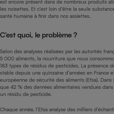
est encore présent dans de nombreux produits ali
Radiateur électrique
les noisettes. Et c’est loin d’être la seule substan
santé humaine
à finir dans nos assiettes.
Téléphone mobile -
Smartphone
Plaque de cuisson à
induction
C’est quoi, le problème ?
Selon des analyses réalisées par les autorités fra
Climatiseur -
Ventilateur
5 000 aliments,
la nourriture que nous consommo
183 types de résidus de pesticides
. La présence d
stable depuis une quinzaine d’années en France et
Antivirus
européenne de sécurité des aliments (Efsa). Dans
Climatiseur -
que 42 % des denrées alimentaires vendues dans
Ventilateur
un résidu de pesticide.
Chaque année, l’Efsa analyse des milliers d’échant