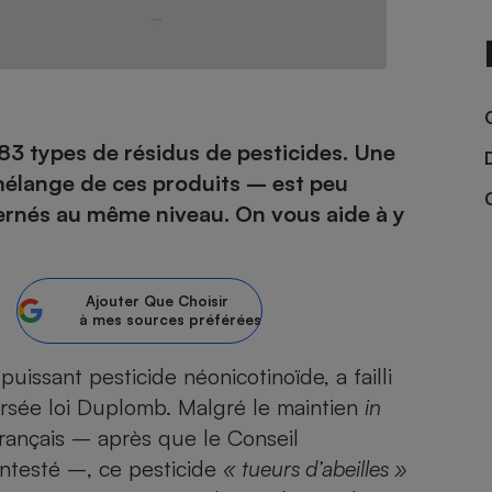
- Ustensile
Foie gras
83 types de résidus de pesticides. Une
Aide auditive
r
Assurance vie
e mélange de ces produits – est peu
ernés au même niveau. On vous aide à y
Poêle à granulés
gne - Comment choisir une
Ajouter
Que Choisir
lle de champagne
en ligne
à mes sources préférées
Ordinateur portable
 puissant pesticide néonicotinoïde, a failli
Crème solaire
Lave-vaisselle
ersée loi Duplomb
. Malgré le maintien
in
français – après que le Conseil
ontesté –, ce pesticide
« tueurs d’abeilles »