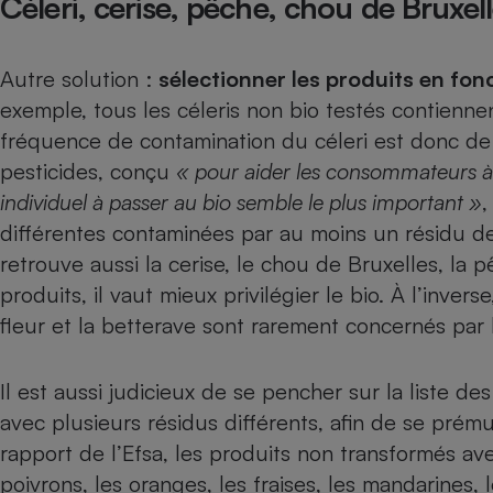
Céleri, cerise, pêche, chou de Bruxel
Autre solution :
sélectionner les produits en fon
exemple,
tous les céleris non bio testés contienn
fréquence de contamination du céleri est donc d
pesticides
, conçu
« pour aider les consommateurs à i
individuel à passer au bio semble le plus important »
,
différentes contaminées par au moins un résidu de
retrouve aussi la
cerise
, le
chou de Bruxelles
, la
p
produits, il vaut mieux privilégier le bio. À l’inverse
fleur
et la
betterave
sont rarement concernés par l
Il est aussi judicieux de se pencher sur la liste d
avec plusieurs résidus différents, afin de se prémun
rapport de l’Efsa, les produits non transformés ave
poivrons, les oranges, les fraises, les mandarines, 