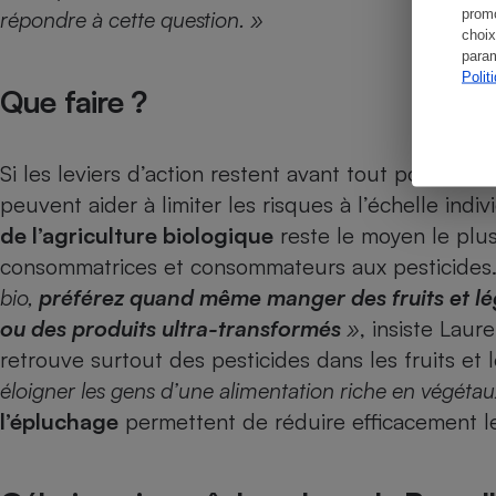
promo
répondre à cette question. »
choix
param
Polit
Que faire ?
Si les leviers d’action restent avant tout politiques
peuvent aider à limiter les risques à l’échelle indiv
de l’agriculture biologique
reste le moyen le plus
consommatrices et consommateurs aux pesticides
bio,
préférez quand même manger des fruits et lég
ou des produits ultra-transformés
»
, insiste Laur
retrouve surtout des pesticides dans les fruits e
éloigner les gens d’une alimentation riche en végétau
l’épluchage
permettent de réduire efficacement le