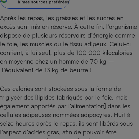
à mes sources préférées
Petit électroménager - U
Complément
Après les repas, les graisses et les sucres en
alimentaire
Mutuelle
excès sont mis en réserve. À cette fin, l’organisme
Assurance emprunteur
dispose de plusieurs réservoirs d’énergie comme
le foie, les muscles ou le tissu adipeux. Celui-ci
contient, à lui seul, plus de 100 000 kilocalories
Matelas
en moyenne chez un homme de 70 kg –
Champagne
bouteille
l’équivalent de 13 kg de beurre !
Banque en 
Téléviseur
Ces calories sont stockées sous la forme de
Antimoustique
Lave-linge
triglycérides [lipides fabriqués par le foie, mais
également apportés par l’alimentation] dans les
cellules adipeuses nommées adipocytes. Huit à
Radiateur électrique
seize heures après le repas, ils sont libérés sous
l’aspect d’acides gras, afin de pouvoir être