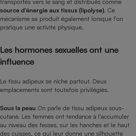
transportés vers le sang et distribués comme
Téléphone mobile -
Smartphone
source d’énergie aux tissus (lipolyse)
. Ce
Plaque de cuisson à
mécanisme se produit également lorsque l’on
induction
pratique une activité physique.
Climatiseur -
Les hormones sexuelles ont une
Ventilateur
influence
Antivirus
Climatiseur -
Le tissu adipeux se niche partout. Deux
Ventilateur
emplacements sont toutefois privilégiés.
Sous la peau
On parle de tissu adipeux sous-
cutané. Les femmes ont tendance à l’accumuler
au niveau des fesses, sur les hanches et le haut
des cuisses, ce qui leur donne une silhouette