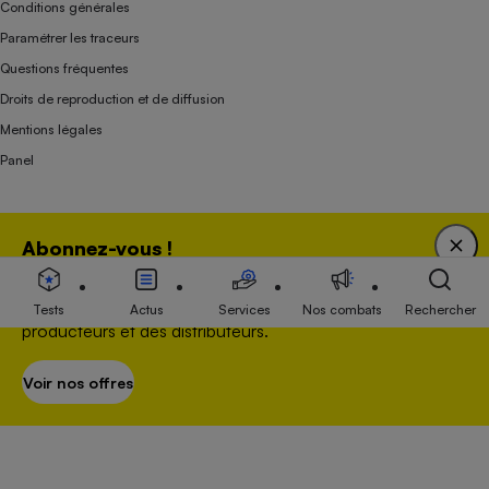
Conditions générales
Paramétrer les traceurs
Questions fréquentes
Droits de reproduction et de diffusion
Mentions légales
Panel
Association indépendante de l’État, des syndicats, des producteurs et des
Abonnez-vous !
distributeurs depuis 1951.
Bénéficiez d'une expertise unique tout en soutenant
une association 100 % indépendante de l'Etat, des
Tests
Actus
Services
Nos combats
Rechercher
producteurs et des distributeurs.
Voir nos offres
S’abonner