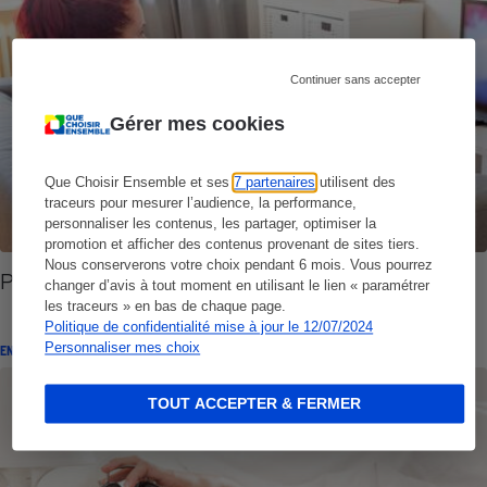
Continuer sans accepter
Gérer mes cookies
Que Choisir Ensemble et ses
7 partenaires
utilisent des
traceurs pour mesurer l’audience, la performance,
personnaliser les contenus, les partager, optimiser la
promotion et afficher des contenus provenant de sites tiers.
Nous conserverons votre choix pendant 6 mois. Vous pourrez
Prise de poids - Les facteurs aggravants
changer d’avis à tout moment en utilisant le lien « paramétrer
les traceurs » en bas de chaque page.
Politique de confidentialité mise à jour le 12/07/2024
Personnaliser mes choix
ENQUÊTE
TOUT ACCEPTER & FERMER