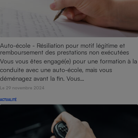
Téléphone mobile -
Smartphone
Plaque de cuisson à
induction
Auto-école - Résiliation pour motif légitime et
Climatiseur -
Ventilateur
remboursement des prestations non exécutées
Vous vous êtes engagé(e) pour une formation à la
conduite avec une auto-école, mais vous
Antivirus
déménagez avant la fin. Vous…
Climatiseur -
Ventilateur
Le 29 novembre 2024
ACTUALITÉ