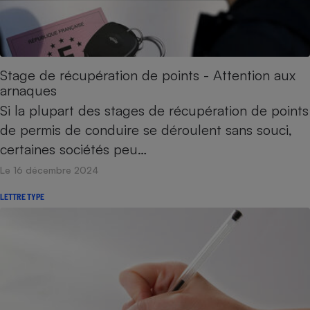
Petit électroménager - U
Complément
alimentaire
Mutuelle
Assurance emprunteur
Stage de récupération de points - Attention aux
arnaques
Si la plupart des stages de récupération de points
de permis de conduire se déroulent sans souci,
Matelas
Champagne
certaines sociétés peu…
bouteille
Banque en 
Le 16 décembre 2024
Téléviseur
Antimoustique
LETTRE TYPE
Lave-linge
Radiateur électrique