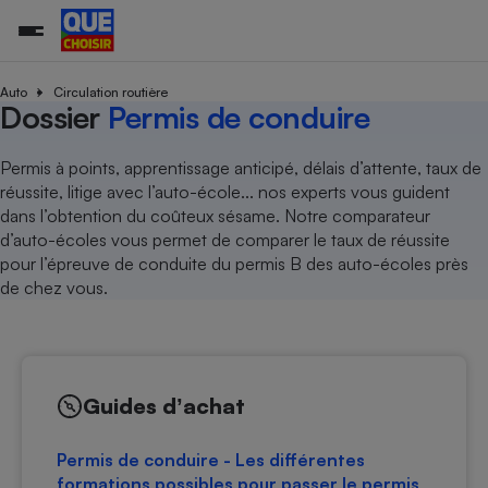
Auto
Circulation routière
Dossier
Permis de conduire
Additifs a
Comparate
Comparatif
Comparateu
Comparatif
Comparateu
Comparatif
Comparati
Substances
Toutes les actualités
Tous les services
Tous nos combats
L’association
Organismes de défense 
Train
Permis à points, apprentissage anticipé, délais d’attente, taux de
supermarc
cosmétiqu
Comparateu
Achat - Vente - Travaux
Démarche administrative
réussite, litige avec l’auto-école... nos experts vous guident
Enquêtes
Nos actions
Nos missions
Système judiciaire
Transport aérien
gratuit
dans l’obtention du coûteux sésame. Notre comparateur
Copropriété
Famille
Guides d'achat
Nos grandes victoires
Notre méthodologie
d’auto-écoles vous permet de comparer le taux de réussite
Location
Senior
Comparateu
Comparate
Comparati
Comparatif
Comparate
Comparatif
Comparatif
pour l’épreuve de conduite du permis B des auto-écoles près
Conseils
Les billets de la présidente
Notre financement
supermarc
électrique
de chez vous.
Service marchand
Magasin - Grande surfac
Sport
Soumettre un litige
Brèves
Nos associations locales
Nos partenaires
Air
Marketing - Fidélisation
Vacances - Tourisme
Lettres types
Nous rejoindre
Nous rejoindre
Déchet
Méthode de vente - Abu
Rencontrer une association locale
Comparate
Comparatif
Comparatif
Comparatif
Comparatif
En savoir plus sur Que Choisir Ensemble
Eau
s
Agriculture
Achat - Vente - Location
Guides dʼachat
Energie
Nutrition
Assurance auto
-nous ?
Permis de conduire - Les différentes
Produit alimentaire
Carburant
Comparati
Comparati
Comparati
Comparate
formations possibles pour passer le permis