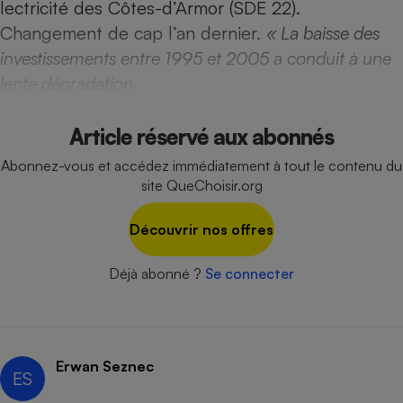
lectricité des Côtes-d’Armor (SDE 22).
Téléphone mobile -
Smartphone
Changement de cap l’an dernier.
« La baisse des
Plaque de cuisson à
induction
investissements entre 1995 et 2005 a conduit à une
lente dégradation
Climatiseur -
Article réservé aux abonnés
Ventilateur
Abonnez-vous et accédez immédiatement à tout le contenu du
site QueChoisir.org
Antivirus
Découvrir nos offres
Climatiseur -
Ventilateur
Déjà abonné ?
Se connecter
Erwan Seznec
ES