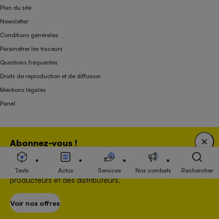
Plan du site
Newsletter
Conditions générales
Paramétrer les traceurs
Questions fréquentes
Droits de reproduction et de diffusion
Mentions légales
Panel
Association indépendante de l’État, des syndicats, des producteurs et des
Abonnez-vous !
distributeurs depuis 1951.
Bénéficiez d'une expertise unique tout en soutenant
une association 100 % indépendante de l'Etat, des
Tests
Actus
Services
Nos combats
Rechercher
producteurs et des distributeurs.
Voir nos offres
S’abonner