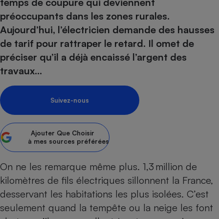
pression
temps de coupure qui deviennent
Choisir son fioul
Assurance
Sécurité - Hygiène
Circulation routière
préoccupants dans les zones rurales.
Choisir son pellet
Crédit immobilier
Banque - Crédit
Contrôle technique - Rép
Aujourd’hui, l’électricien demande des hausses
Comparateur assurance emprunteur
Maison de retraite
Epargne - Fiscalité
Comparateu
Pièce détachée
de tarif pour rattraper le retard. Il omet de
Energie Moins Chère Ensemble
Comparatif réfrigérateur
Comparatif casque audio
Comparatif tondeuse ro
préciser qu’il a déjà encaissé l’argent des
Moto
Comparatif plaque à indu
Comparatif barre de son
Comparatif poêle à gran
travaux…
Supermarché - Drive
Comparatif hotte aspira
Comparatif imprimante m
Comparatif radiateur éle
Électricité - Gaz
Hygiène - Beauté
Suivez-nous
Comparatif climatiseur m
Comparatif ordinateur p
Tous les comparateurs
Maladie - Médecine - Mé
Comparatif aspirateur bal
Comparatif ultrabook
Aménagement
Toutes les cartes interactives
Système de santé - Com
Comparatif aspirateur tr
Comparatif tablette tacti
Ajouter
Que Choisir
Supermarché - Drive
Bricolage - Jardinage
à mes sources préférées
Retraite
Comparatif cafetière au
Chauffage
Speedtest - Testez le débit de votre
On ne les remarque même plus. 1,3 million de
Mutuelle
Comparatif robot cuiseu
Image et son
Produit d'entretien
connexion Internet
kilomètres de fils électriques sillonnent la France,
Comparatif centrale vap
Comparateur auto
Informatique
Sécurité domestique
desservant les habitations les plus isolées. C’est
Internet
seulement quand la tempête ou la neige les font
Gros électroménager
Téléphonie