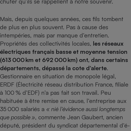
chuter qu’ils se rappellent à notre souvenir.
Petit électroménager - U
Complément
Mais, depuis quelques années, ces fils tombent
alimentaire
Mutuelle
de plus en plus souvent. Pas à cause des
Assurance emprunteur
intempéries, mais par manque d’entretien.
Propriétés des collec­tivités locales,
les réseaux
électriques français basse et moyenne tension
Matelas
Champagne
(613 000 km et 692 000 km) ont, dans certains
bouteille
Banque en 
départements, dépassé la cote d’alerte
.
Gestionnaire en situation de monopole légal,
Téléviseur
Antimoustique
ERDF (Électricité réseau distribution France, filiale
Lave-linge
à 100 % d’EDF) n’a pas fait son travail. Peu
habituée à être remise en cause, l’entreprise aux
35 000 salariés a
« nié l’évidence aussi longtemps
Radiateur électrique
que possible »
, commente Jean Gaubert, ancien
député, président du syndicat départemental d’é­