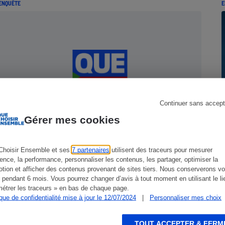
ENQUÊTE
E
s
Réfrigérateur
Continuer sans accept
Gérer mes cookies
Gaz et électricité - Vos problèmes,
Choisir Ensemble et ses
7 partenaires
utilisent des traceurs pour mesurer
nos réponses
ience, la performance, personnaliser les contenus, les partager, optimiser la
tion et afficher des contenus provenant de sites tiers. Nous conserverons vo
 pendant 6 mois. Vous pourrez changer d’avis à tout moment en utilisant le li
étrer les traceurs » en bas de chaque page.
ique de confidentialité mise à jour le 12/07/2024
|
Personnaliser mes choix
TOUT ACCEPTER & FERM