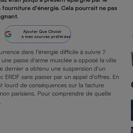
 fourniture d'énergie. Cela pourrait ne pas
atif sèche-linge
atif smartphone
atif nettoyeur haute
ateur mutuelle
agnant.
on
Réparation
Ajouter
Que Choisir
à mes sources préférées
Obsèques - Pompes
teur des devis d’opticiens
funèbres
eur-congélateur
dio
 robot
ence dans l'énergie difficile à suivre ?
 une passe d'arme musclée a opposé la ville
nduction
son
ranulés
 Ce dernier a obtenu une suspension d'un
irante
e multifonction
électrique
vec ERDF sans passer par un appel d'offres. En
Panneaux
r mobile
r portable
photovoltaïques
nt lourd de conséquences sur la facture
 Médicament
 balai
 non parisiens. Pour comprendre de quelle
omplémentaire santé
 traîneau
ctile
Circuits courts et
.
alimentation locale
Puériculture - Produit
 automatique
pour bébé
Banque en ligne
seur
vapeur