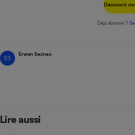
Radiateur électrique
Découvrir no
Téléphone mobile -
Déjà abonné ?
Se
Smartphone
Plaque de cuisson à
induction
Erwan Seznec
ES
Climatiseur -
Ventilateur
Antivirus
Climatiseur -
Ventilateur
Lire aussi