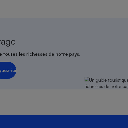
rage
e toutes les richesses de notre pays
.
quez-ici