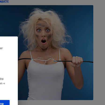
NQUÊTE
er
tre
en «
ER