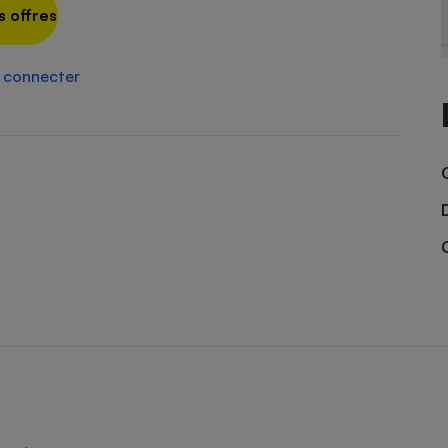
Électricité - Gaz
s offres
Appareil photo
 connecter
numérique
Four encastrable
Lessive
Aspirateur