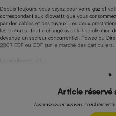
Internet
Depuis toujours, vous payez pour votre gaz et votr
Gros électroménager
Téléphonie
correspondant aux kilowatts que vous consommez,
par des câbles et des tuyaux. Les deux prestation
Petit électroménager 
Complément
les factures. Tout a changé avec la libéralisation d
alimentaire
Mutuelle
devenue un secteur concurrentiel, Poweo ou Direct 
Assurance emprunteu
2007 EDF ou GDF sur le marché des particuliers.
La distribution, elle,
Matelas
Champa
boutei
Banque 
Téléviseur
Article réservé
Antimoustique
Lave-linge
Abonnez-vous et accédez immédiatement à to