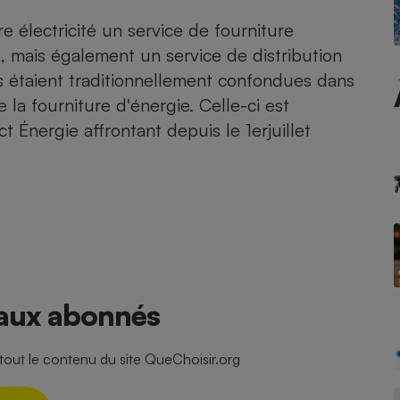
e électricité un service de fourniture
 mais également un service de distribution
s étaient traditionnellement confondues dans
- Ustensile
Foie gras
e la fourniture d'énergie. Celle-ci est
Aide auditive
Énergie affrontant depuis le 1erjuillet
r
Assurance vie
Poêle à granulés
gne - Comment choisir une
lle de champagne
en ligne
Ordinateur portable
 aux abonnés
Crème solaire
Lave-vaisselle
ut le contenu du site QueChoisir.org