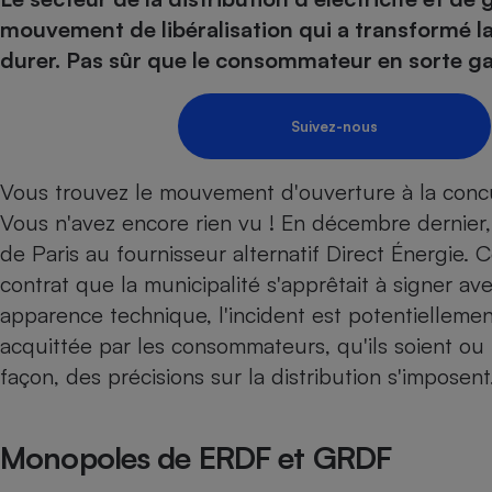
Energie
Nutrition
Assurance auto
mouvement de libéralisation qui a transformé la
-nous ?
Produit alimentaire
Carburant
Compar
Compar
Compar
Compar
durer. Pas sûr que le consommateur en sorte g
pressi
Choisir son fioul
Assurance
Sécurité - Hygiène
Circulation routière
Choisir son pellet
Banque - Crédit
Crédit immobilier
Contrôle technique - 
Suivez-nous
Comparateur assurance emprunteur
Epargne - Fiscalité
Maison de retraite
Compara
Pièce détachée
Energie Moins Chère Ensemble
Comparatif réfrigérat
Comparatif casque au
Comparatif tondeuse
Vous trouvez le mouvement d'ouverture à la concurr
Moto
Vous n'avez encore rien vu ! En décembre dernier,
Comparatif plaque à i
Comparatif barre de 
Comparatif poêle à g
Supermarché - Drive
de Paris au fournisseur alternatif Direct Énergie.
Comparatif hotte asp
Comparatif imprimant
Comparatif radiateur 
contrat que la municipalité s'apprêtait à signer a
Électricité - Gaz
Hygiène - Beauté
Comparatif climatiseu
Comparatif ordinateu
apparence technique, l'incident est potentielleme
Tous les comparateurs
Maladie - Médecine -
Comparatif aspirateur
Comparatif ultrabook
Aménagement
acquittée par les consommateurs, qu'ils soient ou
Toutes les cartes interactives
Système de santé - C
Comparatif aspirateur
Comparatif tablette ta
Supermarché - Drive
façon, des précisions sur la distribution s'imposent
Bricolage - Jardinage
Retraite
Comparatif cafetière
Chauffage
Speedtest - Testez le débit de votre
Mutuelle
Comparatif robot cui
Image et son
Produit d'entretien
Monopoles de ERDF et GRDF
connexion Internet
Comparatif centrale 
Comparateur auto
Informatique
Sécurité domestique