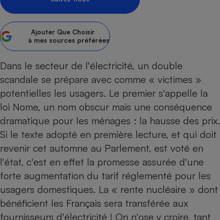
pression
Choisir son fioul
Assurance
Sécurité - Hygiène
Circulation routière
Choisir son pellet
Crédit immobilier
Banque - Crédit
Contrôle technique - Rép
Ajouter
Que Choisir
Comparateur assurance emprunteur
Maison de retraite
Epargne - Fiscalité
Comparateu
Pièce détachée
à mes sources préférées
Energie Moins Chère Ensemble
Comparatif réfrigérateur
Comparatif casque audio
Comparatif tondeuse ro
Moto
Dans le secteur de l'électricité, un double
Comparatif plaque à indu
Comparatif barre de son
Comparatif poêle à gran
Supermarché - Drive
scandale se prépare avec comme « victimes »
Comparatif hotte aspira
Comparatif imprimante m
Comparatif radiateur éle
potentielles les usagers. Le premier s'appelle la
Électricité - Gaz
Hygiène - Beauté
Comparatif climatiseur m
Comparatif ordinateur p
loi Nome, un nom obscur mais une conséquence
Tous les comparateurs
Maladie - Médecine - Mé
Comparatif aspirateur bal
Comparatif ultrabook
dramatique pour les ménages : la hausse des prix.
Aménagement
Toutes les cartes interactives
Système de santé - Com
Si le texte adopté en première lecture, et qui doit
Comparatif aspirateur tr
Comparatif tablette tacti
Supermarché - Drive
Bricolage - Jardinage
Retraite
revenir cet automne au Parlement, est voté en
Comparatif cafetière au
Chauffage
l'état, c'est en effet la promesse assurée d'une
Speedtest - Testez le débit de votre
Mutuelle
Comparatif robot cuiseu
Image et son
Produit d'entretien
connexion Internet
forte augmentation du tarif réglementé pour les
Comparatif centrale vap
Comparateur auto
Informatique
Sécurité domestique
usagers domestiques. La « rente nucléaire » dont
bénéficient les Français sera transférée aux
Internet
fournisseurs d'électricité ! On n'ose y croire, tant
Gros électroménager
Téléphonie