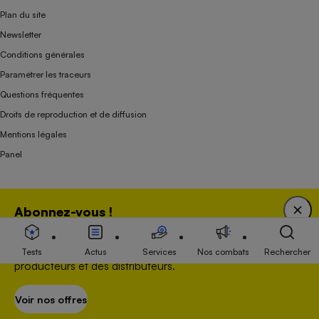
Plan du site
Newsletter
Conditions générales
Paramétrer les traceurs
Questions fréquentes
Droits de reproduction et de diffusion
Mentions légales
Panel
Association indépendante de l’État, des syndicats, des producteurs et des
Abonnez-vous !
distributeurs depuis 1951.
Bénéficiez d'une expertise unique tout en soutenant
une association 100 % indépendante de l'Etat, des
Tests
Actus
Services
Nos combats
Rechercher
producteurs et des distributeurs.
Voir nos offres
S’abonner