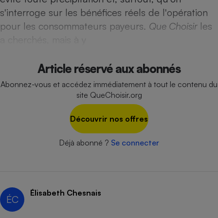
Téléphone mobile -
s'interroge sur les bénéfices réels de l'opération
Smartphone
Plaque de cuisson à
pour les consommateurs payeurs.
Que Choisir
les
induction
a cherchés, mais à y
Article réservé aux abonnés
Climatiseur -
Ventilateur
Abonnez-vous et accédez immédiatement à tout le contenu du
site QueChoisir.org
Antivirus
Découvrir nos offres
Climatiseur -
Ventilateur
Déjà abonné ?
Se connecter
Élisabeth Chesnais
ÉC