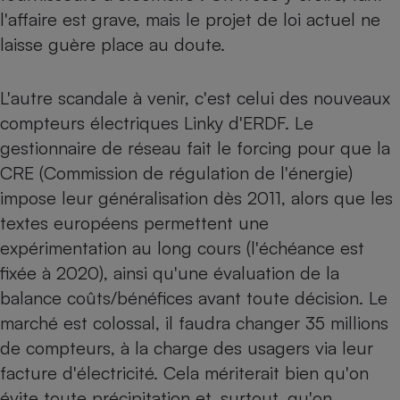
l'affaire est grave, mais le projet de loi actuel ne
Petit électroménager - U
Complément
laisse guère place au doute.
alimentaire
Mutuelle
Assurance emprunteur
L'autre scandale à venir, c'est celui des nouveaux
compteurs électriques Linky d'ERDF. Le
gestionnaire de réseau fait le forcing pour que la
CRE (Commission de régulation de l'énergie)
Matelas
Champagne
bouteille
impose leur généralisation dès 2011, alors que les
Banque en 
textes européens permettent une
Téléviseur
expérimentation au long cours (l'échéance est
Antimoustique
Lave-linge
fixée à 2020), ainsi qu'une évaluation de la
balance coûts/bénéfices avant toute décision. Le
marché est colossal, il faudra changer 35 millions
de compteurs, à la charge des usagers via leur
Radiateur électrique
facture d'électricité. Cela mériterait bien qu'on
évite toute précipitation et, surtout, qu'on