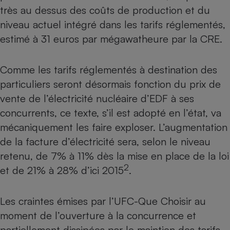
Téléphone mobile -
très au dessus des coûts de production et du
Smartphone
Plaque de cuisson à
niveau actuel intégré dans les tarifs réglementés,
induction
estimé à 31 euros par mégawatheure par la CRE.
Comme les tarifs réglementés à destination des
Climatiseur -
particuliers seront désormais fonction du prix de
Ventilateur
vente de l’électricité nucléaire d’EDF à ses
concurrents, ce texte, s’il est adopté en l’état, va
Antivirus
mécaniquement les faire exploser. L’augmentation
Climatiseur -
de la facture d’électricité sera, selon le niveau
Ventilateur
retenu, de 7% à 11% dès la mise en place de la loi
2
et de 21% à 28% d’ici 2015
.
Les craintes émises par l’UFC-Que Choisir au
moment de l’ouverture à la concurrence et
partiellement dissipées par le maintien des tarifs