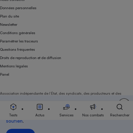
Données personnelles
Plan du site
Newsletter
Conditions générales
Paramétrer les traceurs
Questions fréquentes
Droits de reproduction et de diffusion
Mentions légales
Panel
Association indépendante de l’État, des syndicats, des producteurs et des
distributeurs depuis 1951.
Soutenez-nous
Aujourd'hui plus que jamais, nous comptons sur
votre
Tests
Actus
Services
Nos combats
Rechercher
soutien
.