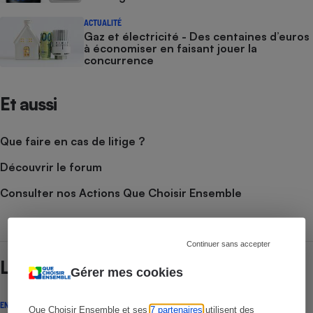
ACTUALITÉ
Gaz et électricité - Des centaines d’euros
à économiser en faisant jouer la
concurrence
Et aussi
Que faire en cas de litige ?
Découvrir le forum
Consulter nos Actions Que Choisir Ensemble
Continuer sans accepter
Lire aussi
Gérer mes cookies
ENQUÊTE
Que Choisir Ensemble et ses
7 partenaires
utilisent des