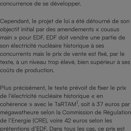
concurrence de se développer.
Petit électroménager - U
Complément
alimentaire
Cependant, le projet de loi a été détourné de son
Mutuelle
Assurance emprunteur
objectif initial par des amendements « cousus
main » pour EDF. EDF doit vendre une partie de
son électricité nucléaire historique à ses
concurrents mais le prix de vente est fixé, par le
Matelas
Champagne
texte, à un niveau trop élevé, bien supérieur à ses
bouteille
Banque en 
coûts de production.
Téléviseur
Antimoustique
Lave-linge
Plus précisément, le texte prévoit de fixer le prix
de l’électricité nucléaire historique « en
1
cohérence » avec le TaRTAM
, soit à 37 euros par
mégawatheure selon la Commission de Régulation
Radiateur électrique
de l’Energie (CRE), voire 42 euros selon les
prétentions d’EDF. Dans tous les cas, ce prix est