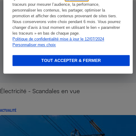
traceurs pour mesurer l’audience, la performance,
personnaliser les contenus, les partager, optimiser la
promotion et afficher des contenus provenant de sites tiers.
Nous conserverons votre choix pendant 6 mois. Vous pourrez
changer d’avis à tout moment en utilisant le lien « paramétrer
les traceurs » en bas de chaque page.
Politique de confidentialité mise à jour le 12/07/2024
Personnaliser mes choix
TOUT ACCEPTER & FERMER
Électricité - Scandales en vue
ACTUALITÉ