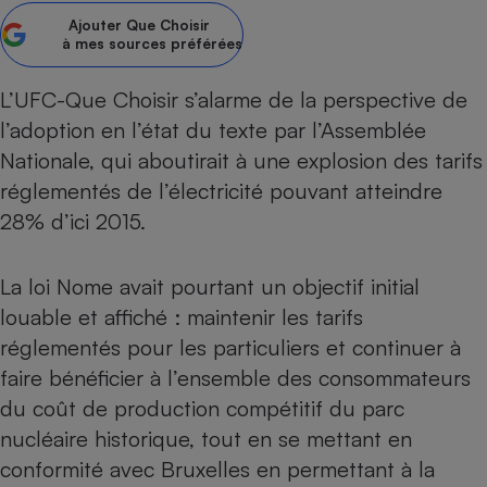
pression
Choisir son fioul
Assurance
Sécurité - Hygiène
Circulation routière
Ajouter
Que Choisir
à mes sources préférées
Choisir son pellet
Crédit immobilier
Banque - Crédit
Contrôle technique - Rép
Comparateur assurance emprunteur
Maison de retraite
Epargne - Fiscalité
Comparateu
Pièce détachée
L’UFC-Que Choisir s’alarme de la perspective de
Energie Moins Chère Ensemble
Comparatif réfrigérateur
Comparatif casque audio
Comparatif tondeuse ro
Moto
l’adoption en l’état du texte par l’Assemblée
Comparatif plaque à indu
Comparatif barre de son
Comparatif poêle à gran
Nationale, qui aboutirait à une explosion des tarifs
Supermarché - Drive
réglementés de l’électricité pouvant atteindre
Comparatif hotte aspira
Comparatif imprimante m
Comparatif radiateur éle
Électricité - Gaz
28% d’ici 2015.
Hygiène - Beauté
Comparatif climatiseur m
Comparatif ordinateur p
Tous les comparateurs
Maladie - Médecine - Mé
Comparatif aspirateur bal
Comparatif ultrabook
Aménagement
La loi Nome avait pourtant un objectif initial
Toutes les cartes interactives
Système de santé - Com
Comparatif aspirateur tr
Comparatif tablette tacti
Supermarché - Drive
Bricolage - Jardinage
louable et affiché : maintenir les tarifs
Retraite
Comparatif cafetière au
Chauffage
réglementés pour les particuliers et continuer à
Speedtest - Testez le débit de votre
Mutuelle
Comparatif robot cuiseu
faire bénéficier à l’ensemble des consommateurs
Image et son
Produit d'entretien
connexion Internet
Comparatif centrale vap
du coût de production compétitif du parc
Comparateur auto
Informatique
Sécurité domestique
nucléaire historique, tout en se mettant en
Internet
conformité avec Bruxelles en permettant à la
Gros électroménager
Téléphonie