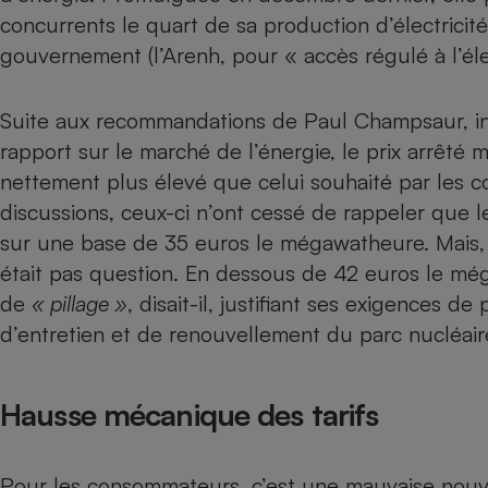
concurrents le quart de sa production d’électricité 
Internet
gouvernement (l’Arenh, pour « accès régulé à l’élec
Gros électroménager
Téléphonie
Petit électroménager 
Complément
Suite aux recommandations de Paul Champsaur, ini
alimentaire
rapport sur le marché de l’énergie, le prix arrêté 
Mutuelle
Assurance emprunteu
nettement plus élevé que celui souhaité par les c
discussions, ceux-ci n’ont cessé de rappeler que l
sur une base de 35 euros le mégawatheure. Mais, p
était pas question. En dessous de 42 euros le méga
Matelas
Champa
de
« pillage »
, disait-il, justifiant ses exigences d
boutei
Banque 
d’entretien et de renouvellement du parc nucléair
Téléviseur
Antimoustique
Lave-linge
Hausse mécanique des tarifs
Pour les consommateurs, c’est une mauvaise nouve