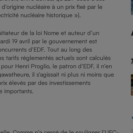
d’origine nucléaire à un prix fixé par le
tricité nucléaire historique »).
- Ustensile
Foie gras
tiateur de la loi Nome et auteur d’un
mardi 19 avril par le gouvernement est
Aide auditive
r
Assurance vie
oncurrents d’EDF. Tout au long des
es tarifs réglementés actuels sont calculés
our Henri Proglio, le patron d’EDF, il n’en
watheure, il s’agissait ni plus ni moins que
Poêle à granulés
gne - Comment choisir une
e prix élevés par des investissements
lle de champagne
en ligne
e importants.
Ordinateur portable
Crème solaire
Lave-vaisselle
lle. Comme n’a cessé de le souligner l’UFC-