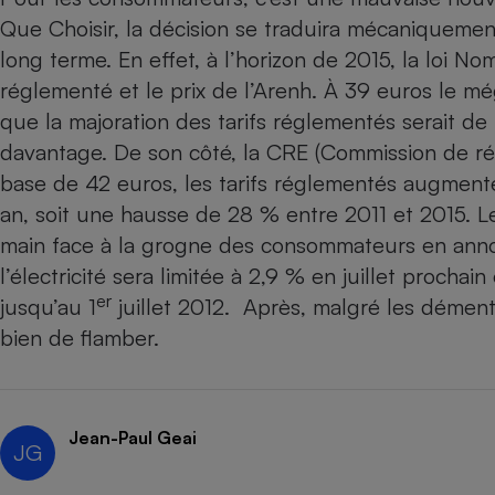
Radiateur électrique
Que Choisir, la décision se traduira mécaniquemen
long terme. En effet, à l’horizon de 2015, la loi No
Téléphone mobile -
réglementé et le prix de l’Arenh. À 39 euros le m
Smartphone
Plaque de cuisson à
que la majoration des tarifs réglementés serait de
induction
davantage. De son côté, la CRE (Commission de régu
base de 42 euros, les tarifs réglementés augmente
an, soit une hausse de 28 % entre 2011 et 2015. 
Climatiseur -
main face à la grogne des consommateurs en anno
Ventilateur
l’électricité sera limitée à 2,9 % en juillet prochai
er
jusqu’au 1
juillet 2012. Après, malgré les dément
Antivirus
bien de flamber.
Climatiseur -
Ventilateur
Jean-Paul Geai
JG