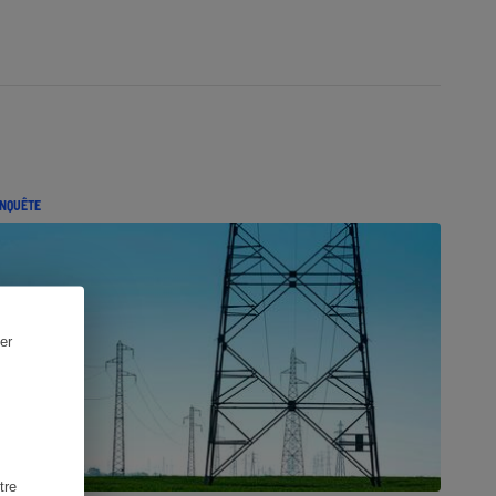
NQUÊTE
er
tre