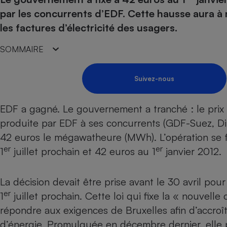
Energie
Nutrition
Assurance auto
par les concurrents d’EDF. Cette hausse aura à
-nous ?
Produit alimentaire
Carburant
Compar
Compar
Compar
Compar
les factures d’électricité des usagers.
pressi
Choisir son fioul
Assurance
Sécurité - Hygiène
Circulation routière
SOMMAIRE
Choisir son pellet
Banque - Crédit
Crédit immobilier
Contrôle technique - 
Comparateur assurance emprunteur
Epargne - Fiscalité
Maison de retraite
Compara
Pièce détachée
Suivez-nous
Energie Moins Chère Ensemble
Comparatif réfrigérat
Comparatif casque au
Comparatif tondeuse
Moto
Comparatif plaque à i
Comparatif barre de 
Comparatif poêle à g
Supermarché - Drive
EDF a gagné. Le gouvernement a tranché : le prix de
Comparatif hotte asp
Comparatif imprimant
Comparatif radiateur 
produite par EDF à ses concurrents (GDF-Suez, Di
Électricité - Gaz
Hygiène - Beauté
Comparatif climatiseu
Comparatif ordinateu
42 euros le mégawatheure (MWh). L’opération se f
Tous les comparateurs
er
er
1
juillet prochain et 42 euros au 1
janvier 2012.
Maladie - Médecine -
Comparatif aspirateur
Comparatif ultrabook
Aménagement
Toutes les cartes interactives
Système de santé - C
Comparatif aspirateur
Comparatif tablette ta
Supermarché - Drive
Bricolage - Jardinage
La décision devait être prise avant le 30 avril pou
Retraite
Comparatif cafetière
Chauffage
er
1
juillet prochain. Cette loi qui fixe la « nouvell
Speedtest - Testez le débit de votre
Mutuelle
Comparatif robot cui
Image et son
Produit d'entretien
connexion Internet
répondre aux exigences de Bruxelles afin d’accroî
Comparatif centrale 
Comparateur auto
d’énergie. Promulguée en décembre dernier, elle p
Informatique
Sécurité domestique