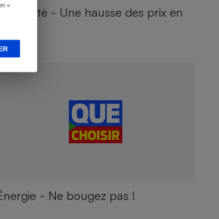
en «
Électricité - Une hausse des prix en
2026 ?
ER
NQUÊTE
Énergie - Ne bougez pas !