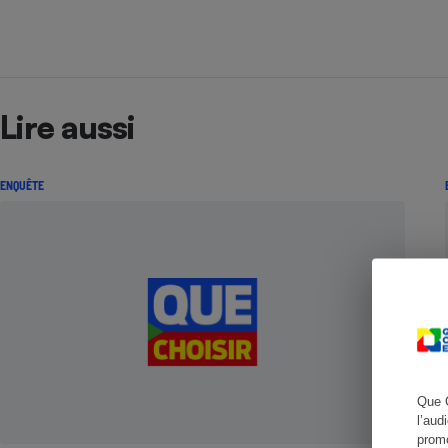
Cafetière à expresso
Lire aussi
ENQUÊTE
Robot ménager
Que 
l’aud
promo