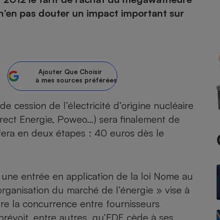
 n’en pas douter un impact important sur
atif sèche-linge
atif smartphone
atif nettoyeur haute
ateur mutuelle
on
Réparation
Obsèques - Pompes
teur des devis d’opticiens
Ajouter
Que Choisir
funèbres
à mes sources préférées
eur-congélateur
dio
 robot
nduction
son
ranulés
 cession de l’électricité d’origine nucléaire
irante
e multifonction
électrique
rect Energie, Poweo…) sera finalement de
Panneaux
r mobile
r portable
era en deux étapes : 40 euros dès le
photovoltaïques
 Médicament
 balai
omplémentaire santé
 traîneau
ctile
Circuits courts et
alimentation locale
r une entrée en application de la loi Nome au
Puériculture - Produit
 automatique
pour bébé
e organisation du marché de l’énergie » vise à
Banque en ligne
seur
tre la concurrence entre fournisseurs
vapeur
révoit, entre autres, qu’EDF cède à ses