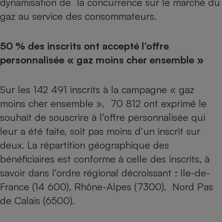
dynamisation de la concurrence sur le marché du
gaz au service des consommateurs.
Petit électroménager - U
Complément
alimentaire
Mutuelle
50 % des inscrits ont accepté l’offre
Assurance emprunteur
personnalisée « gaz moins cher ensemble »
Sur les 142 491 inscrits à la campagne « gaz
Matelas
Champagne
moins cher ensemble », 70 812 ont exprimé le
bouteille
Banque en 
souhait de souscrire à l’offre personnalisée qui
Téléviseur
leur a été faite, soit pas moins d’un inscrit sur
Antimoustique
deux. La répartition géographique des
Lave-linge
bénéficiaires est conforme à celle des inscrits, à
savoir dans l’ordre régional décroissant : Ile-de-
France (14 600), Rhône-Alpes (7300), Nord Pas
Radiateur électrique
de Calais (6500).