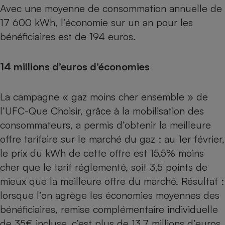
Téléphone mobile -
Avec une moyenne de consommation annuelle de
Smartphone
17 600 kWh, l’économie sur un an pour les
Plaque de cuisson à
induction
bénéficiaires est de 194 euros.
14 millions d’euros d’économies
Climatiseur -
Ventilateur
La campagne « gaz moins cher ensemble » de
l’UFC-Que Choisir, grâce à la mobilisation des
Antivirus
consommateurs, a permis d’obtenir la meilleure
Climatiseur -
offre tarifaire sur le marché du gaz : au 1er février,
Ventilateur
le prix du kWh de cette offre est 15,5% moins
cher que le tarif réglementé, soit 3,5 points de
mieux que la meilleure offre du marché. Résultat :
lorsque l’on agrège les économies moyennes des
bénéficiaires, remise complémentaire individuelle
de 35€ incluse, c’est plus de 13,7 millions d’euros