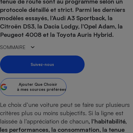
pression
tenue de route sont au programme selon un
Choisir son fioul
Assurance
Sécurité - Hygiène
Circulation routière
protocole détaillé et strict. Parmi les derniers
Choisir son pellet
Crédit immobilier
Banque - Crédit
Contrôle technique - Rép
modèles essayés, l’Audi A3 Sportback, la
Comparateur assurance emprunteur
Maison de retraite
Epargne - Fiscalité
Comparateu
Pièce détachée
Citroën DS3, la Dacia Lodgy, l’Opel Adam, la
Energie Moins Chère Ensemble
Comparatif réfrigérateur
Comparatif casque audio
Comparatif tondeuse ro
Peugeot 4008 et la Toyota Auris Hybrid.
Moto
Comparatif plaque à indu
Comparatif barre de son
Comparatif poêle à gran
Supermarché - Drive
SOMMAIRE
Comparatif hotte aspira
Comparatif imprimante m
Comparatif radiateur éle
Électricité - Gaz
Hygiène - Beauté
Comparatif climatiseur m
Comparatif ordinateur p
Suivez-nous
Tous les comparateurs
Maladie - Médecine - Mé
Comparatif aspirateur bal
Comparatif ultrabook
Aménagement
Toutes les cartes interactives
Système de santé - Com
Comparatif aspirateur tr
Comparatif tablette tacti
Supermarché - Drive
Bricolage - Jardinage
Ajouter
Que Choisir
Retraite
à mes sources préférées
Comparatif cafetière au
Chauffage
Speedtest - Testez le débit de votre
Mutuelle
Comparatif robot cuiseu
Image et son
Produit d'entretien
Le choix d’une voiture peut se faire sur plusieurs
connexion Internet
Comparatif centrale vap
Comparateur auto
critères plus ou moins subjectifs. Si la ligne est
Informatique
Sécurité domestique
laissée à l’appréciation de chacun
, l’habitabilité,
Internet
les performances, la consommation, la tenue
Gros électroménager
Téléphonie