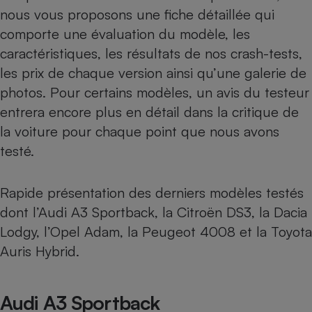
Téléphone mobile -
nous vous proposons une fiche détaillée qui
Smartphone
Plaque de cuisson à
comporte une évaluation du modèle, les
induction
caractéristiques, les résultats de nos crash-tests,
les prix de chaque version ainsi qu’une galerie de
photos. Pour certains modèles, un avis du testeur
Climatiseur -
entrera encore plus en détail dans la critique de
Ventilateur
la voiture pour chaque point que nous avons
testé.
Antivirus
Climatiseur -
Rapide présentation des derniers modèles testés
Ventilateur
dont l’Audi A3 Sportback, la Citroën DS3, la Dacia
Lodgy, l’Opel Adam, la Peugeot 4008 et la Toyota
Auris Hybrid.
Audi A3 Sportback