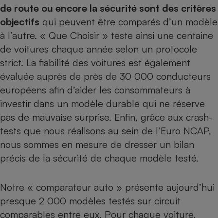
de route ou encore la sécurité sont des critères
Petit électroménager - U
objectifs
qui peuvent être comparés d’un modèle
Complément
alimentaire
à l’autre. « Que Choisir » teste ainsi une centaine
Mutuelle
Assurance emprunteur
de voitures chaque année selon un protocole
strict. La fiabilité des voitures est également
évaluée auprès de près de 30 000 conducteurs
européens afin d’aider les consommateurs à
Matelas
Champagne
investir dans un modèle durable qui ne réserve
bouteille
Banque en 
pas de mauvaise surprise. Enfin, grâce aux crash-
Téléviseur
tests que nous réalisons au sein de l’Euro NCAP,
Antimoustique
Lave-linge
nous sommes en mesure de dresser un bilan
précis de la sécurité de chaque modèle testé.
Notre « comparateur auto » présente aujourd’hui
Radiateur électrique
presque 2 000 modèles testés sur circuit
comparables entre eux. Pour chaque voiture,