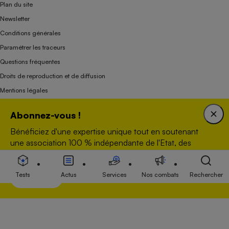
Plan du site
Newsletter
Conditions générales
Paramétrer les traceurs
Questions fréquentes
Droits de reproduction et de diffusion
Mentions légales
Panel
Abonnez-vous !
Bénéficiez d'une expertise unique tout en soutenant
Association indépendante de l’État, des syndicats, des producteurs et des
une association 100 % indépendante de l'Etat, des
distributeurs depuis 1951.
producteurs et des distributeurs.
Tests
Actus
Services
Nos combats
Rechercher
Voir nos offres
S’abonner