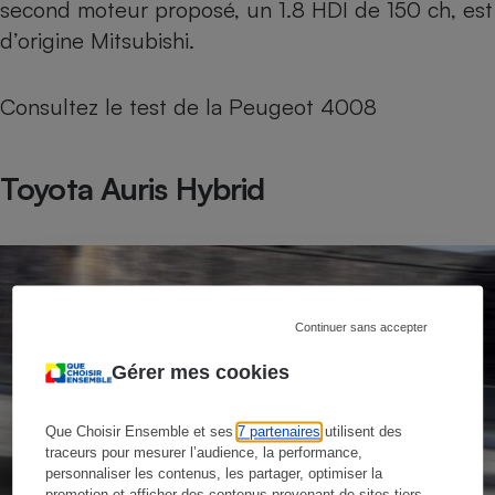
second moteur proposé, un 1.8 HDI de 150 ch, est
d’origine Mitsubishi.
Consultez le
test de la Peugeot 4008
Toyota Auris Hybrid
Continuer sans accepter
Gérer mes cookies
Que Choisir Ensemble et ses
7 partenaires
utilisent des
traceurs pour mesurer l’audience, la performance,
personnaliser les contenus, les partager, optimiser la