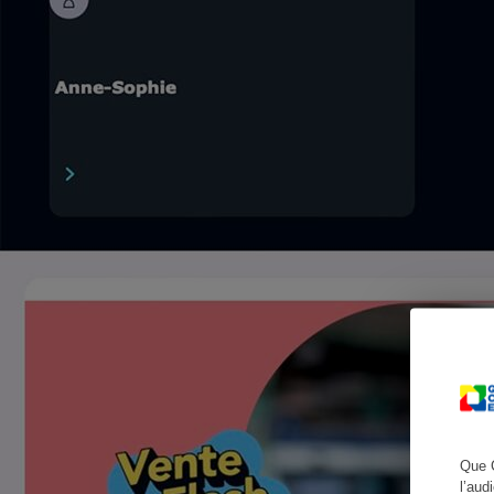
Cafetière à expresso
Robot ménager
Que 
l’aud