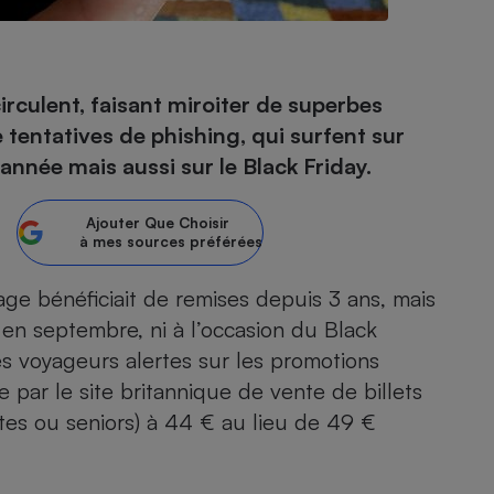
- Ustensile
irculent, faisant miroiter de superbes
Foie gras
e tentatives de phishing, qui surfent sur
Aide auditive
année mais aussi sur le Black Friday.
r
Assurance vie
Ajouter
Que Choisir
à mes sources préférées
Poêle à granulés
gne - Comment choisir une
age
bénéficiait de remises depuis 3 ans, mais
lle de champagne
en ligne
i en septembre, ni à l’occasion du
Black
Ordinateur portable
es voyageurs alertes sur les promotions
Crème solaire
Lave-vaisselle
 par le site britannique de vente de billets
ltes ou seniors) à 44 € au lieu de 49 €