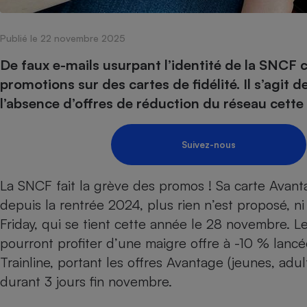
Internet
Publié le 22 novembre 2025
Gros électroménager
Téléphonie
Petit électroménager 
De faux e-mails usurpant l’identité de la SNCF c
Complément
promotions sur des cartes de fidélité. Il s’agit d
alimentaire
Mutuelle
l’absence d’offres de réduction du réseau cette 
Assurance emprunteu
Suivez-nous
Matelas
Champa
La SNCF fait la grève des promos ! Sa
carte Avant
boutei
Banque 
depuis la rentrée 2024, plus rien n’est proposé, n
Téléviseur
Friday
, qui se tient cette année le 28 novembre. L
Antimoustique
Lave-linge
pourront profiter d’une maigre offre à -10 % lancée
Trainline, portant les offres Avantage (jeunes, adu
durant 3 jours fin novembre.