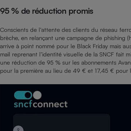
Radiateur électrique
95 % de réduction promis
Téléphone mobile -
Smartphone
Conscients de l’attente des clients du réseau ferro
Plaque de cuisson à
induction
brèche, en relançant une campagne de phishing (h
arrive à point nommé pour le Black Friday mais aus
mail reprenant l’identité visuelle de la SNCF fait m
Climatiseur -
une réduction de 95 % sur les abonnements Avant
Ventilateur
pour la première au lieu de 49 € et 17,45 € pour 
Antivirus
Climatiseur -
Ventilateur