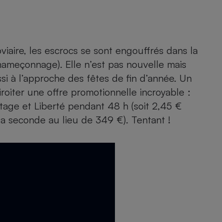
Électricité - Gaz
Appareil photo
numérique
viaire, les escrocs se sont engouffrés dans la
Four encastrable
ameçonnage). Elle n’est pas nouvelle mais
si à l’approche des fêtes de fin d’année. Un
iroiter une offre promotionnelle incroyable :
Lessive
age et Liberté pendant 48 h (soit 2,45 €
la seconde au lieu de 349 €). Tentant !
Aspirateur