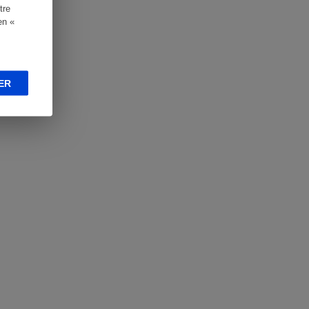
tre
en «
ER