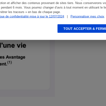
tion et afficher des contenus provenant de sites tiers. Nous conserverons vo
 pendant 6 mois. Vous pourrez changer d’avis à tout moment en utilisant le li
étrer les traceurs » en bas de chaque page.
ique de confidentialité mise à jour le 12/07/2024
|
Personnaliser mes choix
TOUT ACCEPTER & FERM