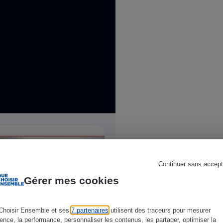
s
Réfrigérateur
Continuer sans accept
Gérer mes cookies
Choisir Ensemble et ses
7 partenaires
utilisent des traceurs pour mesurer
ience, la performance, personnaliser les contenus, les partager, optimiser la