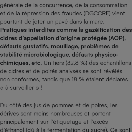
générale de la concurrence, de la consommation
Petit électroménager - U
et de la répression des fraudes (DGCCRF) vient
Complément
alimentaire
pourtant de jeter un pavé dans la mare.
Mutuelle
Assurance emprunteur
Pratiques interdites comme la gazéification des
cidres d’appellation d’origine protégée (AOP),
défauts gustatifs, mouillage, problèmes de
stabilité microbiologique, défauts physico-
Matelas
Champagne
chimiques, etc.
Un tiers (32,8 %) des échantillons
bouteille
Banque en 
de cidres et de poirés analysés se sont révélés
Téléviseur
non conformes, tandis que 18 % étaient déclarés
Antimoustique
Lave-linge
« à surveiller » !
Du côté des jus de pommes et de poires, les
dérives sont moins nombreuses et portent
Radiateur électrique
principalement sur l’étiquetage et l’excès
d’éthanol (dû à la fermentation du sucre). Ce sont