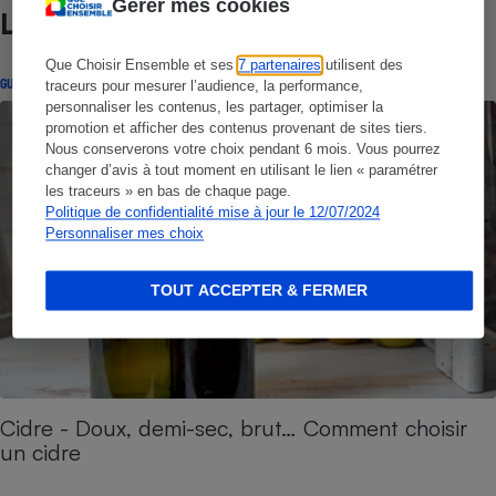
Gérer mes cookies
Lire aussi
Que Choisir Ensemble et ses
7 partenaires
utilisent des
GUIDE D'ACHAT
traceurs pour mesurer l’audience, la performance,
personnaliser les contenus, les partager, optimiser la
promotion et afficher des contenus provenant de sites tiers.
Nous conserverons votre choix pendant 6 mois. Vous pourrez
changer d’avis à tout moment en utilisant le lien « paramétrer
les traceurs » en bas de chaque page.
Politique de confidentialité mise à jour le 12/07/2024
Personnaliser mes choix
TOUT ACCEPTER & FERMER
Cidre - Doux, demi-sec, brut… Comment choisir
un cidre