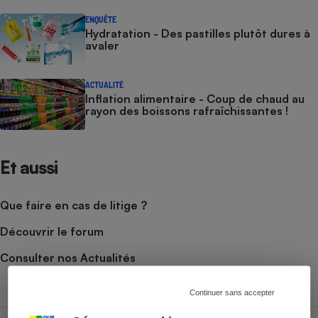
ENQUÊTE
Hydratation - Des pastilles plutôt dures à
avaler
ACTUALITÉ
Inflation alimentaire - Coup de chaud au
rayon des boissons rafraîchissantes !
Et aussi
Que faire en cas de litige ?
Découvrir le forum
Consulter nos Actualités
Continuer sans accepter