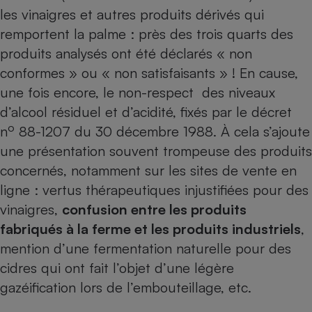
Téléphone mobile -
les vinaigres et autres produits dérivés qui
Smartphone
Plaque de cuisson à
remportent la palme : près des trois quarts des
induction
produits analysés ont été déclarés « non
conformes » ou « non satisfaisants » ! En cause,
une fois encore, le non-respect des niveaux
Climatiseur -
d’alcool résiduel et d’acidité, fixés par le décret
Ventilateur
o
n
88-1207 du 30 décembre 1988. À cela s’ajoute
une présentation souvent trompeuse des produits
Antivirus
concernés, notamment sur les sites de vente en
Climatiseur -
ligne : vertus thérapeutiques injustifiées pour des
Ventilateur
vinaigres,
confusion entre les produits
fabriqués à la ferme et les produits industriels
,
mention d’une fermentation naturelle pour des
cidres qui ont fait l’objet d’une légère
gazéification lors de l’embouteillage, etc.