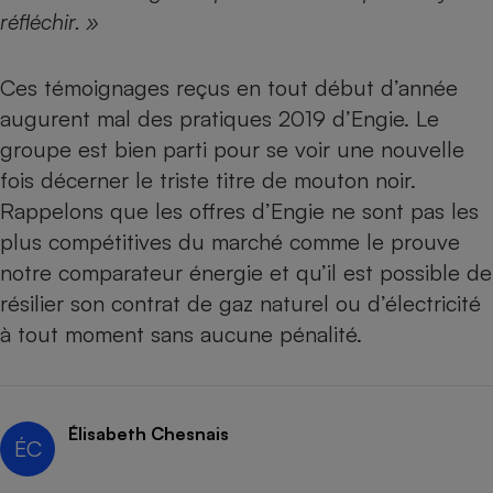
Téléphone mobile -
réfléchir. »
Smartphone
Plaque de cuisson à
induction
Ces témoignages reçus en tout début d’année
augurent mal des pratiques 2019 d’Engie. Le
groupe est bien parti pour se voir
une nouvelle
Climatiseur -
fois décerner le triste titre de mouton noir
.
Ventilateur
Rappelons que les offres d’Engie ne sont pas les
plus compétitives du marché comme le prouve
Antivirus
notre comparateur énergie
et qu’il est possible de
Climatiseur -
résilier son contrat de gaz naturel ou d’électricité
Ventilateur
à tout moment sans aucune pénalité.
Élisabeth Chesnais
ÉC