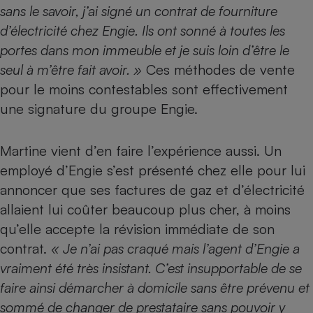
sans le savoir, j’ai signé un contrat de fourniture
Petit électroménager - U
d’électricité chez Engie. Ils ont sonné à toutes les
Complément
alimentaire
portes dans mon immeuble et je suis loin d’être le
Mutuelle
Assurance emprunteur
seul à m’être fait avoir. »
Ces méthodes de vente
pour le moins contestables sont effectivement
une signature du groupe Engie.
Matelas
Champagne
Martine vient d’en faire l’expérience aussi. Un
bouteille
Banque en 
employé d’Engie s’est présenté chez elle pour lui
Téléviseur
annoncer que ses factures de gaz et d’électricité
Antimoustique
Lave-linge
allaient lui coûter beaucoup plus cher, à moins
qu’elle accepte la révision immédiate de son
contrat.
« Je n’ai pas craqué mais l’agent d’Engie a
vraiment été très insistant. C’est insupportable de se
Radiateur électrique
faire ainsi démarcher à domicile sans être prévenu et
sommé de changer de prestataire sans pouvoir y