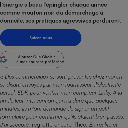
pression
Choisir son fioul
Assurance
l’énergie a beau l’épingler chaque année
Sécurité - Hygiène
Circulation routière
comme mouton noir du démarchage à
Choisir son pellet
Crédit immobilier
Banque - Crédit
Contrôle technique - Rép
domicile, ses pratiques agressives perdurent.
Comparateur assurance emprunteur
Maison de retraite
Epargne - Fiscalité
Comparateu
Pièce détachée
Energie Moins Chère Ensemble
Comparatif réfrigérateur
Comparatif casque audio
Comparatif tondeuse ro
Moto
Suivez-nous
Comparatif plaque à indu
Comparatif barre de son
Comparatif poêle à gran
Supermarché - Drive
Comparatif hotte aspira
Comparatif imprimante m
Comparatif radiateur éle
Électricité - Gaz
Ajouter
Que Choisir
Hygiène - Beauté
Comparatif climatiseur m
Comparatif ordinateur p
à mes sources préférées
Tous les comparateurs
Maladie - Médecine - Mé
Comparatif aspirateur bal
Comparatif ultrabook
Aménagement
Toutes les cartes interactives
« Des commerciaux se sont présentés chez moi en
Système de santé - Com
Comparatif aspirateur tr
Comparatif tablette tacti
Supermarché - Drive
Bricolage - Jardinage
se disant envoyés par mon fournisseur d’électricité
Retraite
Comparatif cafetière au
Chauffage
actuel, EDF, pour vérifier mon compteur Linky. À la
Speedtest - Testez le débit de votre
Mutuelle
Comparatif robot cuiseu
Image et son
Produit d'entretien
fin de leur intervention qui n’a duré que quelques
connexion Internet
Comparatif centrale vap
Comparateur auto
minutes, ils m’ont demandé de signer un petit
Informatique
Sécurité domestique
formulaire pour confirmer qu’ils étaient bien passés.
Internet
J’ai accepté,
regrette encore Théo.
En réalité et
Gros électroménager
Téléphonie