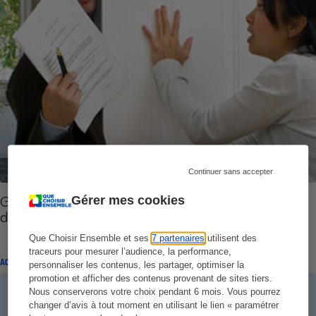
Continuer sans accepter
Gaz et électricité - Engie, mouton noir du
Gérer mes cookies
démarchage à domicile
Que Choisir Ensemble et ses
7 partenaires
utilisent des
traceurs pour mesurer l’audience, la performance,
ACTUALITÉ
personnaliser les contenus, les partager, optimiser la
promotion et afficher des contenus provenant de sites tiers.
Nous conserverons votre choix pendant 6 mois. Vous pourrez
changer d’avis à tout moment en utilisant le lien « paramétrer