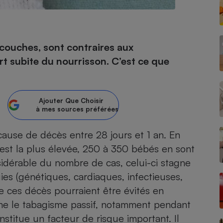
- Ustensile
couches, sont contraires aux
Foie gras
t subite du nourrisson. C’est ce que
Aide auditive
r
Assurance vie
Ajouter
Que Choisir
à mes sources préférées
Poêle à granulés
gne - Comment choisir une
cause de décès entre 28 jours et 1 an. En
lle de champagne
en ligne
est la plus élevée, 250 à 350 bébés en sont
Ordinateur portable
idérable du nombre de cas, celui-ci stagne
Crème solaire
Lave-vaisselle
ies (génétiques, cardiaques, infectieuses,
de ces décès pourraient être évités en
me le tabagisme passif, notamment pendant
stitue un facteur de risque important. Il