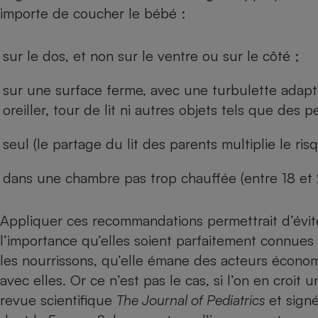
Radiateur électrique
importe de coucher le bébé :
Téléphone mobile -
sur le dos, et non sur le ventre ou sur le côté ;
Smartphone
Plaque de cuisson à
induction
sur une surface ferme, avec une turbulette adapté
oreiller, tour de lit ni autres objets tels que des 
seul (le partage du lit des parents multiplie le ris
Climatiseur -
Ventilateur
dans une chambre pas trop chauffée (entre 18 et 
Antivirus
Appliquer ces recommandations permettrait d’évit
Climatiseur -
l’importance qu’elles soient parfaitement connue
Ventilateur
les nourrissons, qu’elle émane des acteurs économ
avec elles. Or ce n’est pas le cas, si l’on en croi
revue scientifique
The Journal of Pediatrics
et signé