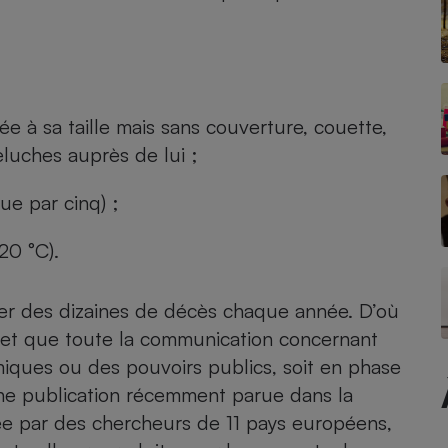
Électricité - Gaz
Appareil photo
numérique
Four encastrable
e à sa taille mais sans couverture, couette,
peluches auprès de lui ;
que par cinq) ;
Lessive
20 °C).
er des dizaines de décès chaque année. D’où
Aspirateur
s et que toute la communication concernant
iques ou des pouvoirs publics, soit en phase
t une publication récemment parue dans la
e par des chercheurs de 11 pays européens,