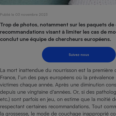
Internet
Publié le 03 novembre 2023
Gros électroménager
Téléphonie
Petit électroménager 
Trop de photos, notamment sur les paquets de 
Complément
recommandations visant à limiter les cas de mor
alimentaire
Mutuelle
conclut une équipe de chercheurs européens.
Assurance emprunteu
Suivez-nous
Matelas
Champa
La mort inattendue du nourrisson est la première 
boutei
Banque 
France, l’un des pays européens où la prévalence 
Téléviseur
victimes chaque année. Après une diminution cons
Antimoustique
Lave-linge
depuis une vingtaine d’années. Or, si des patholog
etc.) sont parfois en jeu, on estime que la moitié 
respectant certaines recommandations. Tout com
la grossesse, le mode de couchage inapproprié con