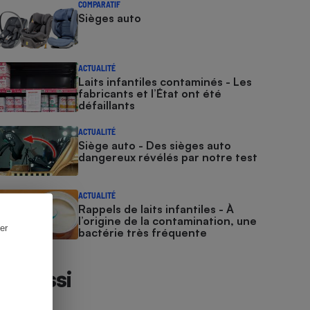
COMPARATIF
Sièges auto
ACTUALITÉ
Laits infantiles contaminés - Les
fabricants et l’État ont été
défaillants
ACTUALITÉ
Siège auto - Des sièges auto
dangereux révélés par notre test
ACTUALITÉ
Rappels de laits infantiles - À
l’origine de la contamination, une
er
bactérie très fréquente
Et aussi