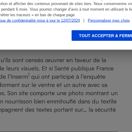
tion et afficher des contenus provenant de sites tiers. Nous conserverons vo
 pendant 6 mois. Vous pourrez changer d’avis à tout moment en utilisant le li
étrer les traceurs » en bas de chaque page.
ique de confidentialité mise à jour le 12/07/2024
|
Personnaliser mes choix
TOUT ACCEPTER & FERM
ventre.
qu’ils sont censés œuvrer en faveur de la
de leurs visuels. Et si Santé publique France
1
de l’Inserm
qui ont participé à l’enquête
dormant sur le ventre et un autre avec sa
tes. Son site comporte une photo montrant un
un nourrisson bien emmitouflé dans du textile
mpagnent des textes portant sur… la sécurité