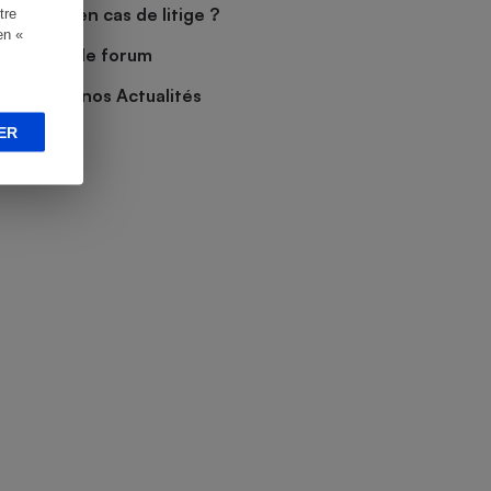
Que faire en cas de litige ?
tre
en «
Découvrir le forum
Consulter nos Actualités
ER