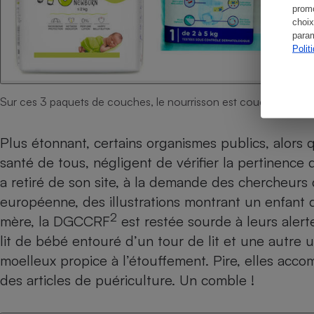
promo
choix
param
Polit
Sur ces 3 paquets de couches, le nourrisson est couché sur le 
Plus étonnant, certains organismes publics, alors 
santé de tous, négligent de vérifier la pertinence 
a retiré de son site, à la demande des chercheurs 
européenne, des illustrations montrant un enfant 
2
mère, la DGCCRF
est restée sourde à leurs aler
lit de bébé entouré d’un tour de lit et une autre 
moelleux propice à l’étouffement. Pire, elles acco
des articles de puériculture. Un comble !