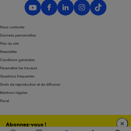
Nous contacter
Données personnelles
Plan du site
Newsletter
Conditions générales
Paramétrer les traceurs
Questions fréquentes
Droits de reproduction et de diffusion
Mentions légales
Panel
Association indépendante de l’État, des syndicats, des producteurs et des
Abonnez-vous !
distributeurs depuis 1951.