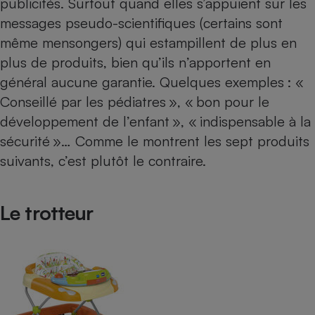
publicités. Surtout quand elles s’appuient sur les
messages pseudo-scientifiques (certains sont
Petit électroménager - U
Complément
même mensongers) qui estampillent de plus en
alimentaire
Mutuelle
plus de produits, bien qu’ils n’apportent en
Assurance emprunteur
général aucune garantie. Quelques exemples : «
Conseillé par les pédiatres », « bon pour le
développement de l’enfant », « indispensable à la
Matelas
sécurité »… Comme le montrent les sept produits
Champagne
bouteille
suivants, c’est plutôt le contraire.
Banque en 
Téléviseur
Antimoustique
Lave-linge
Le trotteur
Radiateur électrique