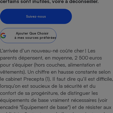
pression
certains sont inutiles, voire à déconseiller.
Choisir son fioul
Assurance
Sécurité - Hygiène
Circulation routière
Choisir son pellet
Crédit immobilier
Banque - Crédit
Contrôle technique - Rép
Suivez-nous
Comparateur assurance emprunteur
Maison de retraite
Epargne - Fiscalité
Comparateu
Pièce détachée
Energie Moins Chère Ensemble
Comparatif réfrigérateur
Comparatif casque audio
Comparatif tondeuse ro
Moto
Ajouter
Que Choisir
Comparatif plaque à indu
Comparatif barre de son
Comparatif poêle à gran
Supermarché - Drive
à mes sources préférées
Comparatif hotte aspira
Comparatif imprimante m
Comparatif radiateur éle
L’arrivée d’un nouveau-né coûte cher ! Les
Électricité - Gaz
Hygiène - Beauté
Comparatif climatiseur m
Comparatif ordinateur p
parents dépensent, en moyenne, 2 500 euros
Tous les comparateurs
Maladie - Médecine - Mé
Comparatif aspirateur bal
Comparatif ultrabook
Aménagement
pour s’équiper (hors couches, alimentation et
Toutes les cartes interactives
Système de santé - Com
Comparatif aspirateur tr
Comparatif tablette tacti
Supermarché - Drive
Bricolage - Jardinage
vêtements). Un chiffre en hausse constante selon
Retraite
Comparatif cafetière au
le cabinet Precepta (1). Il faut dire qu’il est difficile,
Chauffage
Speedtest - Testez le débit de votre
lorsqu’on est soucieux de la sécurité et du
Mutuelle
Comparatif robot cuiseu
Image et son
Produit d'entretien
connexion Internet
confort de sa progéniture, de distinguer les
Comparatif centrale vap
Comparateur auto
Informatique
Sécurité domestique
équipements de base vraiment nécessaires (voir
Internet
encadré "Équipement de base") et de résister aux
Gros électroménager
Téléphonie