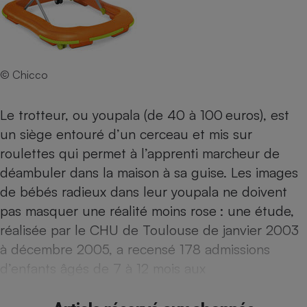
Téléphone mobile -
Smartphone
Plaque de cuisson à
induction
© Chicco
Climatiseur -
Ventilateur
Le trotteur, ou youpala (de 40 à 100 euros), est
un siège entouré d’un cerceau et mis sur
roulettes qui permet à l’apprenti marcheur de
Antivirus
déambuler dans la maison à sa guise. Les images
Climatiseur -
de bébés radieux dans leur youpala ne doivent
Ventilateur
pas masquer une réalité moins rose : une étude,
réalisée par le CHU de Toulouse de janvier 2003
à décembre 2005, a recensé 178 admissions
d’enfants âgés de 7 à 12 mois aux