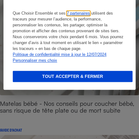
Que Choisir Ensemble et ses
7 partenaires
utilisent des
traceurs pour mesurer l’audience, la performance,
personnaliser les contenus, les partager, optimiser la
promotion et afficher des contenus provenant de sites tiers.
Nous conserverons votre choix pendant 6 mois. Vous pourrez
changer d’avis à tout moment en utilisant le lien « paramétrer
les traceurs » en bas de chaque page.
Politique de confidentialité mise à jour le 12/07/2024
Personnaliser mes choix
TOUT ACCEPTER & FERMER
Matelas bébé - Nos conseils pour coucher bébé,
sans risque de tête plate ou de mort subite
GUIDE D'ACHAT