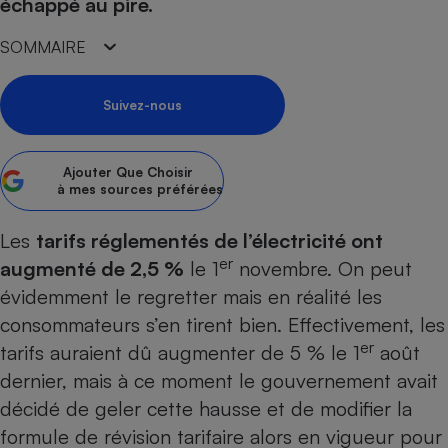
pression
échappé au pire.
Choisir son fioul
Assurance
Sécurité - Hygiène
Circulation routière
Choisir son pellet
Crédit immobilier
Banque - Crédit
SOMMAIRE
Contrôle technique - Rép
Comparateur assurance emprunteur
Maison de retraite
Epargne - Fiscalité
Comparateu
Pièce détachée
Suivez-nous
Energie Moins Chère Ensemble
Comparatif réfrigérateur
Comparatif casque audio
Comparatif tondeuse ro
Moto
Comparatif plaque à indu
Comparatif barre de son
Comparatif poêle à gran
Supermarché - Drive
Ajouter
Que Choisir
Comparatif hotte aspira
Comparatif imprimante m
Comparatif radiateur éle
à mes sources préférées
Électricité - Gaz
Hygiène - Beauté
Comparatif climatiseur m
Comparatif ordinateur p
Tous les comparateurs
Maladie - Médecine - Mé
Les
tarifs réglementés de l’électricité ont
Comparatif aspirateur bal
Comparatif ultrabook
Aménagement
er
Toutes les cartes interactives
augmenté de 2,5 %
le 1
novembre. On peut
Système de santé - Com
Comparatif aspirateur tr
Comparatif tablette tacti
Supermarché - Drive
Bricolage - Jardinage
évidemment le regretter mais en réalité les
Retraite
Comparatif cafetière au
Chauffage
consommateurs s’en tirent bien. Effectivement, les
Speedtest - Testez le débit de votre
Mutuelle
Comparatif robot cuiseu
er
Image et son
Produit d'entretien
tarifs auraient dû augmenter de 5 % le 1
août
connexion Internet
Comparatif centrale vap
Comparateur auto
dernier, mais à ce moment le gouvernement avait
Informatique
Sécurité domestique
décidé de geler cette hausse et de modifier la
Internet
formule de révision tarifaire alors en vigueur pour
Gros électroménager
Téléphonie