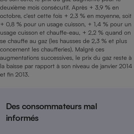
Téléphone mobile -
deuxième mois consécutif. Après + 3,9 % en
Smartphone
Plaque de cuisson à
octobre, c’est cette fois + 2,3 % en moyenne, soit
induction
+ 0,8 % pour un usage cuisson, + 1,4 % pour un
usage cuisson et chauffe-eau, + 2,2 % quand on
se chauffe au gaz (les hausses de 2,3 % et plus
Climatiseur -
concernent les chaufferies). Malgré ces
Ventilateur
augmentations successives, le prix du gaz reste à
la baisse par rapport à son niveau de janvier 2014
Antivirus
et fin 2013.
Climatiseur -
Ventilateur
Des consommateurs mal
informés