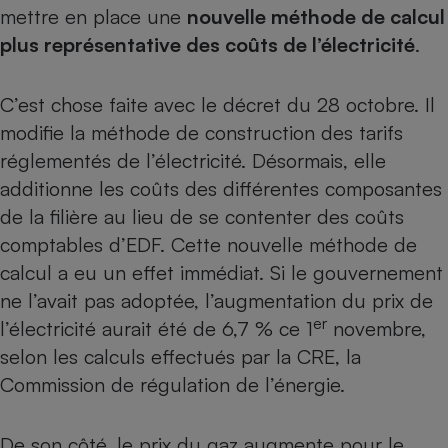
mettre en place une
nouvelle méthode de calcul
Petit électroménager - U
plus représentative des coûts de l’électricité
.
Complément
alimentaire
Mutuelle
Assurance emprunteur
C’est chose faite avec le décret du 28 octobre. Il
modifie la méthode de construction des tarifs
réglementés de l’électricité. Désormais, elle
additionne les coûts des différentes composantes
Matelas
Champagne
de la filière au lieu de se contenter des coûts
bouteille
Banque en 
comptables d’EDF. Cette nouvelle méthode de
Téléviseur
calcul a eu un effet immédiat. Si le gouvernement
Antimoustique
Lave-linge
ne l’avait pas adoptée, l’augmentation du prix de
er
l’électricité aurait été de 6,7 % ce 1
novembre,
selon les calculs effectués par la CRE, la
Commission de régulation de l’énergie.
Radiateur électrique
De son côté, le prix du gaz augmente pour le