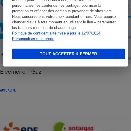
traceurs pour mesurer l’audience, la performance,
personnaliser les contenus, les partager, optimiser la
promotion et afficher des contenus provenant de sites tiers.
Nous conserverons votre choix pendant 6 mois. Vous pourrez
changer d’avis à tout moment en utilisant le lien « paramétrer
les traceurs » en bas de chaque page.
Politique de confidentialité mise à jour le 12/07/2024
Personnaliser mes choix
TOUT ACCEPTER & FERMER
Électricité - Gaz
ACTUALITÉ