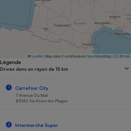
Petit électroménager - U
Complément
alimentaire
Mutuelle
Assurance emprunteur
Matelas
Leaflet
|
Map data © contributeurs
OpenStreetMap
,
CC-BY-SA
Champagne
Légende
bouteille
Banque en 
Drives dans un rayon de 15 km
Téléviseur
Antimoustique
Lave-linge
1
Carrefour City
7 Avenue Du Mail
83140 Six-Fours-les-Plages
Radiateur électrique
2
Intermarché Super