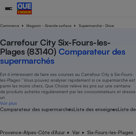
Commerce
Magasin - Grande surface
Supermarché - Drive
Carrefour City Six-Fours-les-
Additifs a
Comparate
Comparatif
Comparateu
Comparatif
Comparateu
Comparatif
Comparati
Substances
Toutes les actualités
Tous les services
Tous nos combats
L’association
Organismes de défense 
Train
supermarc
cosmétiqu
Plages (83140)
Comparateur des
Comparateu
Achat - Vente - Travaux
Démarche administrative
Enquêtes
Nos actions
Nos missions
Système judiciaire
Transport aérien
gratuit
supermarchés
Copropriété
Famille
Guides d'achat
Nos grandes victoires
Notre méthodologie
Location
Senior
Comparateu
Comparate
Comparati
Comparatif
Comparate
Comparatif
Comparatif
Est-il intéressant de faire ses courses au Carrefour City à Six-Fours-
Conseils
Les billets de la présidente
Notre financement
supermarc
électrique
les-Plages ’ Vous pouvez analyser rapidement si ce supermarché est
Service marchand
Magasin - Grande surfac
Sport
Soumettre un litige
Brèves
Nos associations locales
Nos partenaires
parmi les moins chers. Que Choisir relève les prix sur une centaine
Air
Marketing - Fidélisation
Vacances - Tourisme
Lettres types
de produits achetés régulièrement par les consommateurs et dresse
Nous rejoindre
Nous rejoindre
Déchet
un
Méthode de vente - Abu
Rencontrer une association locale
Comparate
Comparatif
Comparatif
Comparatif
Comparatif
Voir plus
En savoir plus sur Que Choisir Ensemble
Eau
Comparateur des supermarchés
Liste des enseignes
Liste de
s
Agriculture
Achat - Vente - Location
Energie
Nutrition
Assurance auto
-nous ?
Produit alimentaire
Carburant
Comparati
Comparati
Comparati
Comparate
Provence-Alpes-Côte d’Azur
Var
Six-Fours-les-Plages