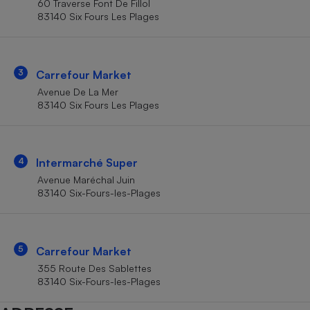
60 Traverse Font De Fillol
Téléphone mobile -
83140 Six Fours Les Plages
Smartphone
Plaque de cuisson à
induction
3
Carrefour Market
Avenue De La Mer
Climatiseur -
83140 Six Fours Les Plages
Ventilateur
Antivirus
4
Intermarché Super
Avenue Maréchal Juin
Climatiseur -
Ventilateur
83140 Six-Fours-les-Plages
5
Carrefour Market
355 Route Des Sablettes
83140 Six-Fours-les-Plages