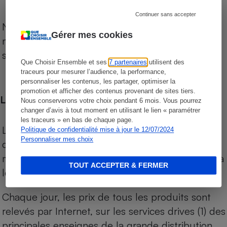
Continuer sans accepter
Notre comparateur de supermarchés propose le
Gérer mes cookies
niveau de prix des supermarchés, géolocalisés
sur le territoire français.
Que Choisir Ensemble et ses
7 partenaires
utilisent des
traceurs pour mesurer l’audience, la performance,
personnaliser les contenus, les partager, optimiser la
promotion et afficher des contenus provenant de sites tiers.
Les comparaisons de prix
Nous conserverons votre choix pendant 6 mois. Vous pourrez
changer d’avis à tout moment en utilisant le lien « paramétrer
les traceurs » en bas de chaque page.
Les comparaisons sont réalisées sur l’ensemble
Politique de confidentialité mise à jour le 12/07/2024
Personnaliser mes choix
des produits des magasins. Les produits de
marques de distributeurs (MDD) sont comparés à
TOUT ACCEPTER & FERMER
leurs équivalents chez leurs concurrents.
Chaque jour, les prix de tous les produits sont
relevés par Internet, sur les services drives (1) des
principales enseignes de la grande distribution