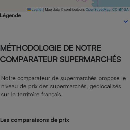
Téléphone mobile -
Smartphone
Leaflet
|
Map data © contributeurs
OpenStreetMap
,
CC-BY-SA
Plaque de cuisson à
Légende
induction
Climatiseur -
MÉTHODOLOGIE DE NOTRE
Ventilateur
COMPARATEUR SUPERMARCHÉS
Antivirus
Climatiseur -
Notre comparateur de supermarchés propose le
Ventilateur
niveau de prix des supermarchés, géolocalisés
sur le territoire français.
Les comparaisons de prix