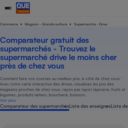
Commerce
Magasin - Grande surface
Supermarché - Drive
Comparateur gratuit des
Additifs a
Comparate
Comparatif
Comparateu
Comparatif
Comparateu
Comparatif
Comparati
Substances
Toutes les actualités
Tous les services
Tous nos combats
L’association
Organismes de défense 
Train
supermarc
cosmétiqu
supermarchés - Trouvez le
Comparateu
Achat - Vente - Travaux
Démarche administrative
Enquêtes
Nos actions
Nos missions
Système judiciaire
Transport aérien
gratuit
supermarché drive le moins cher
Copropriété
Famille
Guides d'achat
Nos grandes victoires
Notre méthodologie
près de chez vous
Location
Senior
Comparateu
Comparate
Comparati
Comparatif
Comparate
Comparatif
Comparatif
Conseils
Les billets de la présidente
Notre financement
supermarc
électrique
Service marchand
Magasin - Grande surfac
Sport
Soumettre un litige
Comment faire vos courses au meilleur prix, à côté de chez vous ’
Brèves
Nos associations locales
Nos partenaires
Air
Avec notre carte interactive des drives, visualisez les prix des
Marketing - Fidélisation
Vacances - Tourisme
Lettres types
Nous rejoindre
Nous rejoindre
magasins proches de chez vous, rayon par rayon (épicerie, fruits et
Déchet
légumes, produits laitiers, boucherie, boisson,
Méthode de vente - Abu
Rencontrer une association locale
Comparate
Comparatif
Comparatif
Comparatif
Comparatif
En savoir plus sur Que Choisir Ensemble
Voir plus
Eau
s
Agriculture
Achat - Vente - Location
Comparateur des supermarchés
Liste des enseignes
Liste de
Energie
Nutrition
Assurance auto
-nous ?
Produit alimentaire
Carburant
Comparati
Comparati
Comparati
Comparate