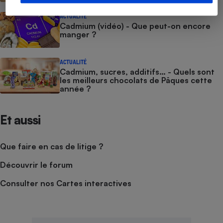
ACTUALITÉ
Cadmium (vidéo) - Que peut-on encore
manger ?
ACTUALITÉ
Cadmium, sucres, additifs… - Quels sont
les meilleurs chocolats de Pâques cette
année ?
Et aussi
Que faire en cas de litige ?
Découvrir le forum
Consulter nos Cartes interactives