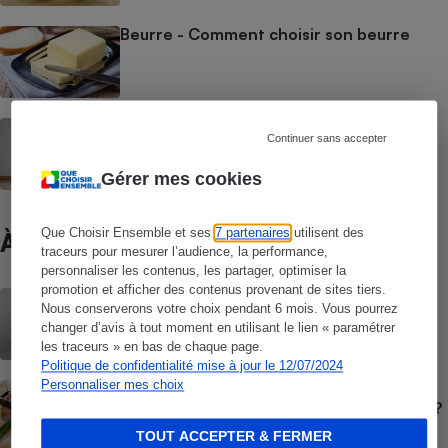
Beurre - Comment choisir son beurre
Aliments pour chats - Bien nourrir son
Continuer sans accepter
chat
Gérer mes cookies
Que Choisir Ensemble et ses
7 partenaires
utilisent des
À ne pas manquer
traceurs pour mesurer l’audience, la performance,
personnaliser les contenus, les partager, optimiser la
promotion et afficher des contenus provenant de sites tiers.
BRÈVE
Nous conserverons votre choix pendant 6 mois. Vous pourrez
Palmarès des supermarchés - Les
changer d’avis à tout moment en utilisant le lien « paramétrer
enseignes les moins chères en juin 2026
les traceurs » en bas de chaque page.
Politique de confidentialité mise à jour le 12/07/2024
Personnaliser mes choix
GUIDE D'ACHAT
Jambon blanc - Quel jambon cuit choisir ?
TOUT ACCEPTER & FERMER