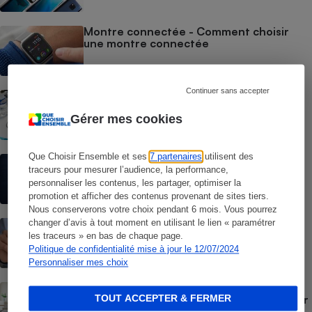
Montre connectée - Comment choisir
une montre connectée
Continuer sans accepter
Smartphones reconditionnés - Nos
conseils pour bien choisir
Gérer mes cookies
Que Choisir Ensemble et ses
7 partenaires
utilisent des
Smartphones pas chers - Comment
choisir un smartphone low cost
traceurs pour mesurer l’audience, la performance,
personnaliser les contenus, les partager, optimiser la
promotion et afficher des contenus provenant de sites tiers.
Nous conserverons votre choix pendant 6 mois. Vous pourrez
Forfait téléphonique - Les 10 questions à
changer d’avis à tout moment en utilisant le lien « paramétrer
se poser pour bien choisir son forfait
les traceurs » en bas de chaque page.
Politique de confidentialité mise à jour le 12/07/2024
Personnaliser mes choix
Téléphones mobiles pour seniors - Moins
de fonctionnalités et plus simple à utiliser
TOUT ACCEPTER & FERMER