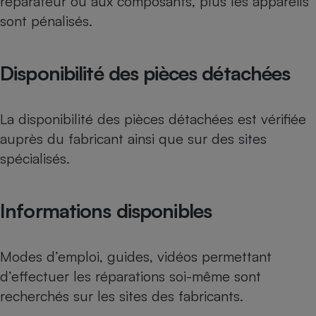
réparateur ou aux composants, plus les appareils
Téléphone mobile -
sont pénalisés.
Smartphone
Plaque de cuisson à
induction
Disponibilité des pièces détachées
Climatiseur -
Ventilateur
La disponibilité des pièces détachées est vérifiée
auprès du fabricant ainsi que sur des sites
spécialisés.
Antivirus
Climatiseur -
Ventilateur
Informations disponibles
Modes d’emploi, guides, vidéos permettant
d’effectuer les réparations soi-même sont
recherchés sur les sites des fabricants.