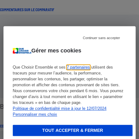
COMMENTAIRES SUR LE COMPARATIF
Continuer sans accepter
Gérer mes cookies
Que Choisir Ensemble et ses
7 partenaires
utilisent des
traceurs pour mesurer l’audience, la performance,
personnaliser les contenus, les partager, optimiser la
promotion et afficher des contenus provenant de sites tiers.
Nous conserverons votre choix pendant 6 mois. Vous pourrez
changer d’avis à tout moment en utilisant le lien « paramétrer
les traceurs » en bas de chaque page.
Bourgognes rouges - Sous le signe des terroirs
Politique de confidentialité mise à jour le 12/07/2024
Personnaliser mes choix
COMMENTAIRES SUR LE COMPARATIF
TOUT ACCEPTER & FERMER