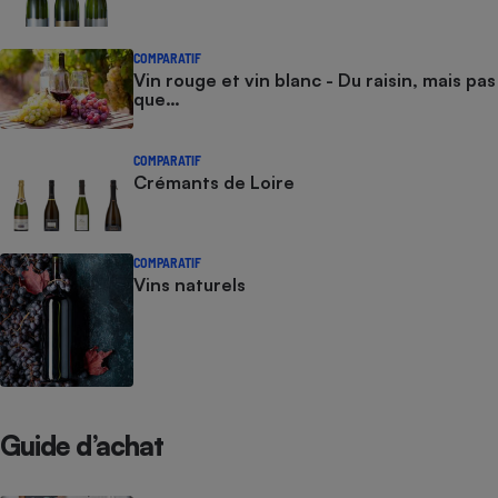
Téléphone mobile -
Smartphone
Plaque de cuisson à
COMPARATIF
induction
Vin rouge et vin blanc - Du raisin, mais pas
que…
Climatiseur -
COMPARATIF
Ventilateur
Crémants de Loire
Antivirus
COMPARATIF
Vins naturels
Climatiseur -
Ventilateur
Guide d’achat