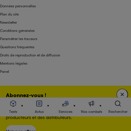
Données personnelles
Plan du site
Newsletter
Conditions générales
Paramétrer les traceurs
Questions fréquentes
Droits de reproduction et de diffusion
Mentions légales
Panel
Association indépendante de l’État, des syndicats, des producteurs et des
Abonnez-vous !
distributeurs depuis 1951.
Bénéficiez d'une expertise unique tout en soutenant
une association 100 % indépendante de l'Etat, des
Tests
Actus
Services
Nos combats
Rechercher
producteurs et des distributeurs.