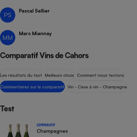
Petit électroménager - U
Pascal Sellier
Complément
PS
alimentaire
Mutuelle
Assurance emprunteur
Marc Miannay
MM
Comparatif Vins de Cahors
Matelas
Champagne
bouteille
Banque en 
Les résultats du test
Meilleurs choix
Comment nous testons
Téléviseur
Antimoustique
Commentaires sur le comparatif
Vin - Cave à vin - Champagne
Lave-linge
Test
Radiateur électrique
COMPARATIF
Champagnes