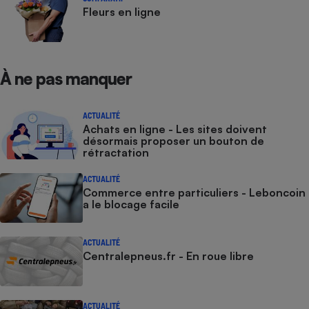
Téléphone mobile -
Fleurs en ligne
Smartphone
Plaque de cuisson à
induction
À ne pas manquer
Climatiseur -
Ventilateur
ACTUALITÉ
Achats en ligne - Les sites doivent
désormais proposer un bouton de
rétractation
Antivirus
ACTUALITÉ
Climatiseur -
Commerce entre particuliers - Leboncoin
Ventilateur
a le blocage facile
ACTUALITÉ
Centralepneus.fr - En roue libre
ACTUALITÉ