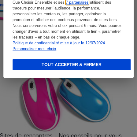
Que Choisir Ensemble et ses
7 partenaires
utilisent des
CONSEILS
traceurs pour mesurer l’audience, la performance,
personnaliser les contenus, les partager, optimiser la
promotion et afficher des contenus provenant de sites tiers.
Nous conserverons votre choix pendant 6 mois. Vous pourrez
changer d’avis à tout moment en utilisant le lien « paramétrer
les traceurs » en bas de chaque page.
Politique de confidentialité mise à jour le 12/07/2024
Personnaliser mes choix
TOUT ACCEPTER & FERMER
Sites de rencontres - Nos conseils pour vous