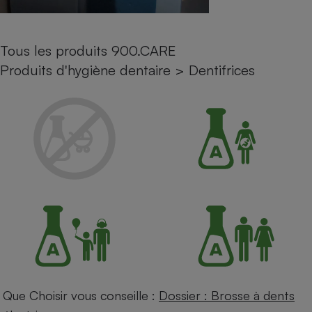
Petit électroménager - U
Complément
alimentaire
Tous les produits 900.CARE
Mutuelle
Assurance emprunteur
Produits d'hygiène dentaire
>
Dentifrices
Matelas
Champagne
bouteille
Banque en 
Téléviseur
Antimoustique
Lave-linge
Radiateur électrique
Que Choisir vous conseille :
Dossier : Brosse à dents