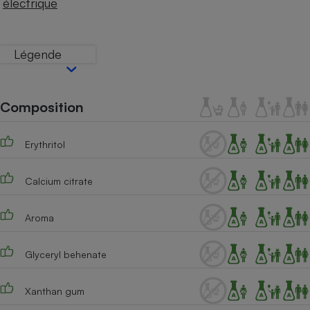
électrique
Téléphone mobile -
Smartphone
Plaque de cuisson à
induction
Légende
Climatiseur -
Composition
Ventilateur
Erythritol
Antivirus
Climatiseur -
Calcium citrate
Ventilateur
Aroma
Glyceryl behenate
Xanthan gum