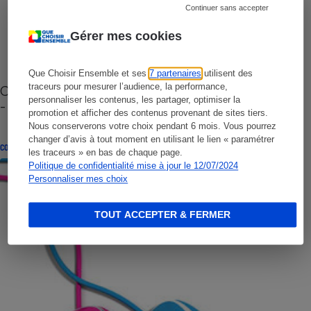
Continuer sans accepter
Gérer mes cookies
Que Choisir Ensemble et ses
7 partenaires
utilisent des
traceurs pour mesurer l’audience, la performance,
Cafetière à capsules zéro déchet CoffeeB (vidéo)
personnaliser les contenus, les partager, optimiser la
- Premières impressions
promotion et afficher des contenus provenant de sites tiers.
Nous conserverons votre choix pendant 6 mois. Vous pourrez
changer d’avis à tout moment en utilisant le lien « paramétrer
CONSEILS
les traceurs » en bas de chaque page.
Politique de confidentialité mise à jour le 12/07/2024
Personnaliser mes choix
TOUT ACCEPTER & FERMER