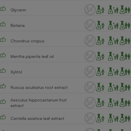
Téléphone mobile -
Smartphone
Glycerin
Plaque de cuisson à
induction
Betaine
Chondrus crispus
Climatiseur -
Ventilateur
Mentha piperita leaf oil
Antivirus
Xylitol
Climatiseur -
Ventilateur
Ruscus aculeatus root extract
Aesculus hippocastanum fruit
extract
Centella asiatica leaf extract