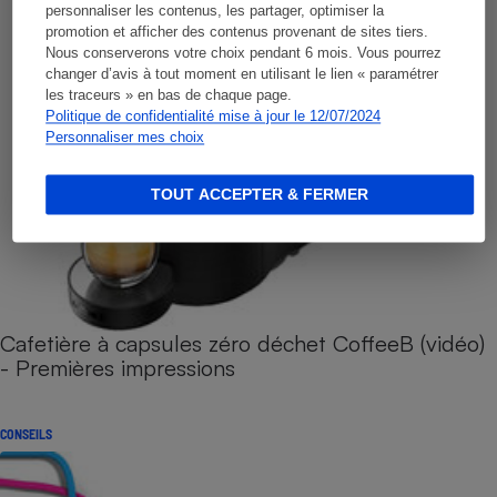
personnaliser les contenus, les partager, optimiser la
promotion et afficher des contenus provenant de sites tiers.
Nous conserverons votre choix pendant 6 mois. Vous pourrez
changer d’avis à tout moment en utilisant le lien « paramétrer
les traceurs » en bas de chaque page.
Politique de confidentialité mise à jour le 12/07/2024
Personnaliser mes choix
TOUT ACCEPTER & FERMER
Cafetière à capsules zéro déchet CoffeeB (vidéo)
- Premières impressions
CONSEILS