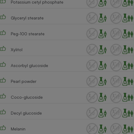
Potassium cetyl phosphate
Cafetière à expressos
Glyceryl stearate
Peg-100 stearate
Xylitol
Ascorbyl glucoside
Robot ménager
Pearl powder
Coco-glucoside
Decyl glucoside
Melanin