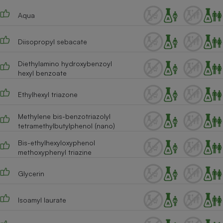
Téléphone mobile -
Smartphone
Aqua
Plaque de cuisson à
induction
Diisopropyl sebacate
Diethylamino hydroxybenzoyl
Climatiseur -
hexyl benzoate
Ventilateur
Ethylhexyl triazone
Antivirus
Methylene bis-benzotriazolyl
tetramethylbutylphenol (nano)
Climatiseur -
Ventilateur
Bis-ethylhexyloxyphenol
methoxyphenyl triazine
Glycerin
Isoamyl laurate