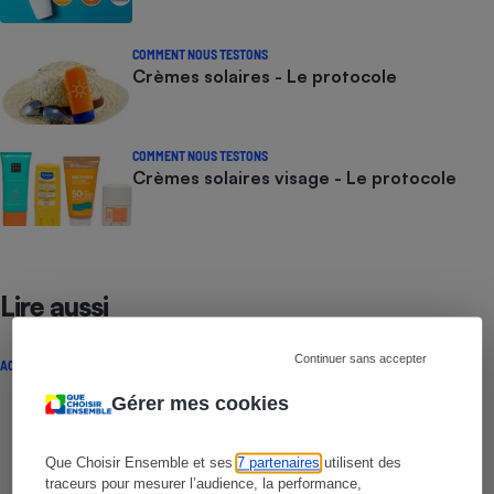
COMMENT NOUS TESTONS
Crèmes solaires - Le protocole
COMMENT NOUS TESTONS
Crèmes solaires visage - Le protocole
Lire aussi
Continuer sans accepter
ACTUALITÉ
Gérer mes cookies
Que Choisir Ensemble et ses
7 partenaires
utilisent des
traceurs pour mesurer l’audience, la performance,