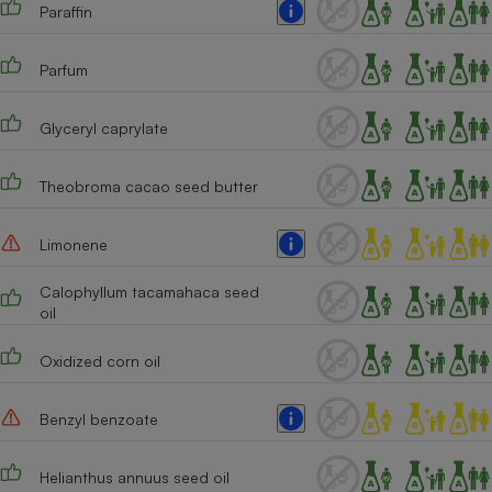
Paraffin
Cafetière à expressos
Parfum
Glyceryl caprylate
Theobroma cacao seed butter
Limonene
Robot ménager
Calophyllum tacamahaca seed
oil
Oxidized corn oil
Benzyl benzoate
Helianthus annuus seed oil