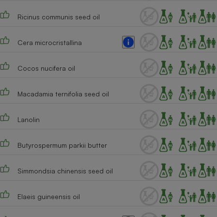
Téléphone mobile -
Smartphone
Ricinus communis seed oil
Plaque de cuisson à
induction
Cera microcristallina
Cocos nucifera oil
Climatiseur -
Ventilateur
Macadamia ternifolia seed oil
Antivirus
Lanolin
Climatiseur -
Ventilateur
Butyrospermum parkii butter
Simmondsia chinensis seed oil
Elaeis guineensis oil