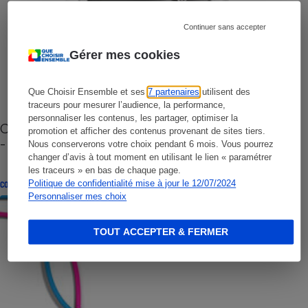
Continuer sans accepter
Gérer mes cookies
Que Choisir Ensemble et ses
7 partenaires
utilisent des
traceurs pour mesurer l’audience, la performance,
personnaliser les contenus, les partager, optimiser la
Cafetière à capsules zéro déchet CoffeeB (vidéo)
promotion et afficher des contenus provenant de sites tiers.
- Premières impressions
Nous conserverons votre choix pendant 6 mois. Vous pourrez
changer d’avis à tout moment en utilisant le lien « paramétrer
les traceurs » en bas de chaque page.
Politique de confidentialité mise à jour le 12/07/2024
CONSEILS
Personnaliser mes choix
TOUT ACCEPTER & FERMER