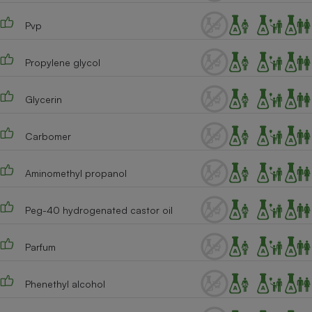
Téléphone mobile -
Smartphone
Pvp
Plaque de cuisson à
induction
Propylene glycol
Glycerin
Climatiseur -
Ventilateur
Carbomer
Antivirus
Aminomethyl propanol
Climatiseur -
Ventilateur
Peg-40 hydrogenated castor oil
Parfum
Phenethyl alcohol