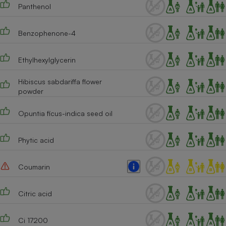
Panthenol
Cafetière à expressos
Benzophenone-4
Ethylhexylglycerin
Hibiscus sabdariffa flower
powder
Opuntia ficus-indica seed oil
Robot ménager
Phytic acid
Coumarin
Citric acid
Ci 17200