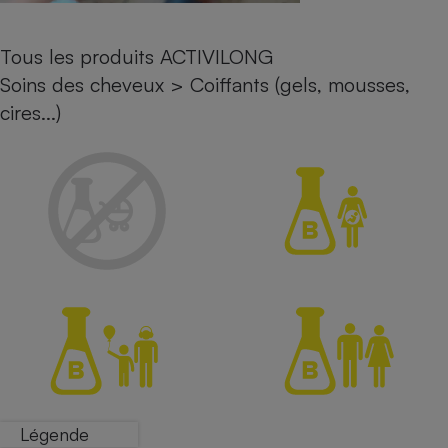
Petit électroménager - U
Complément
Tous les produits ACTIVILONG
alimentaire
Mutuelle
Soins des cheveux
>
Coiffants (gels, mousses,
Assurance emprunteur
cires...)
Matelas
Champagne
bouteille
Banque en 
Téléviseur
Antimoustique
Lave-linge
Radiateur électrique
Légende