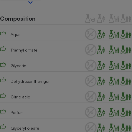
Téléphone mobile -
Smartphone
Plaque de cuisson à
Composition
induction
Aqua
Climatiseur -
Ventilateur
Triethyl citrate
Glycerin
Antivirus
Climatiseur -
Dehydroxanthan gum
Ventilateur
Citric acid
Parfum
Glyceryl oleate