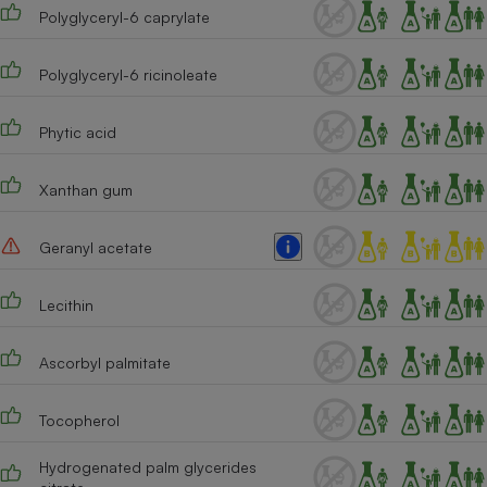
Polyglyceryl-6 caprylate
Polyglyceryl-6 ricinoleate
Phytic acid
Xanthan gum
Geranyl acetate
Lecithin
Ascorbyl palmitate
Tocopherol
Hydrogenated palm glycerides