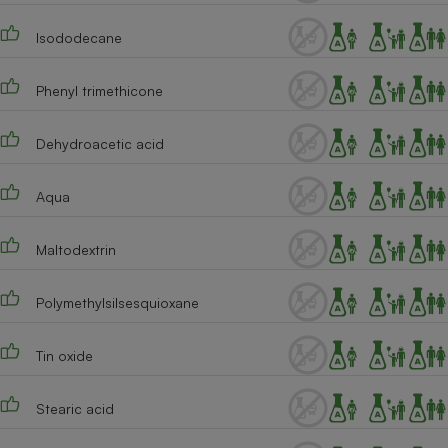
Cafetière à expressos
Isododecane
Phenyl trimethicone
Dehydroacetic acid
Aqua
Robot ménager
Maltodextrin
Polymethylsilsesquioxane
Tin oxide
Stearic acid