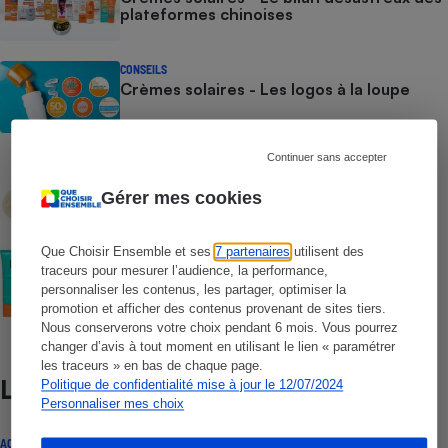
plateformes chinoises
CONSEILS
Crèmes solaires - Les logos à la loupe
Continuer sans accepter
COMMENT NOUS TESTONS
Crèmes solaires - Le protocole
Gérer mes cookies
Que Choisir Ensemble et ses
7 partenaires
utilisent des
COMMENT NOUS TESTONS
traceurs pour mesurer l’audience, la performance,
Crèmes solaires visage - Le protocole
personnaliser les contenus, les partager, optimiser la
promotion et afficher des contenus provenant de sites tiers.
Nous conserverons votre choix pendant 6 mois. Vous pourrez
changer d’avis à tout moment en utilisant le lien « paramétrer
les traceurs » en bas de chaque page.
Lire aussi
Politique de confidentialité mise à jour le 12/07/2024
Personnaliser mes choix
ACTUALITÉ