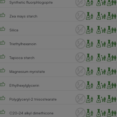
Synthetic fluorphlogopite
Téléphone mobile -
Smartphone
Plaque de cuisson à
induction
Zea mays starch
Silica
Climatiseur -
Ventilateur
Triethylhexanoin
Tapioca starch
Antivirus
Climatiseur -
Magnesium myristate
Ventilateur
Ethylhexylglycerin
Polyglyceryl-2 triisostearate
C20-24 alkyl dimethicone