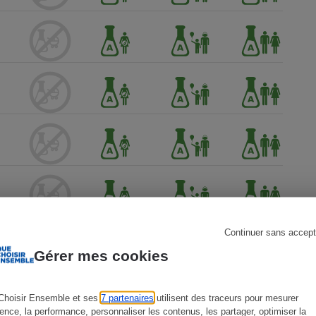
s
Réfrigérateur
Continuer sans accept
Gérer mes cookies
Choisir Ensemble et ses
7 partenaires
utilisent des traceurs pour mesurer
ience, la performance, personnaliser les contenus, les partager, optimiser la