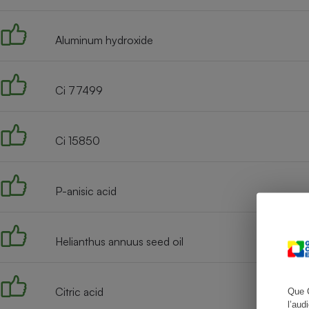
Aluminum hydroxide
Cafetière à expresso
Ci 77499
Ci 15850
P-anisic acid
Robot ménager
Helianthus annuus seed oil
Citric acid
Que 
l’aud