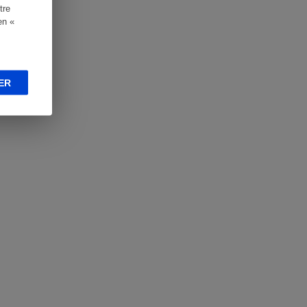
tre
en «
ER