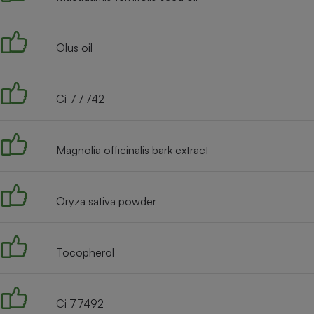
Radiateur électrique
Olus oil
Téléphone mobile -
Smartphone
Plaque de cuisson à
induction
Ci 77742
Climatiseur -
Magnolia officinalis bark extract
Ventilateur
Oryza sativa powder
Antivirus
Climatiseur -
Ventilateur
Tocopherol
Ci 77492