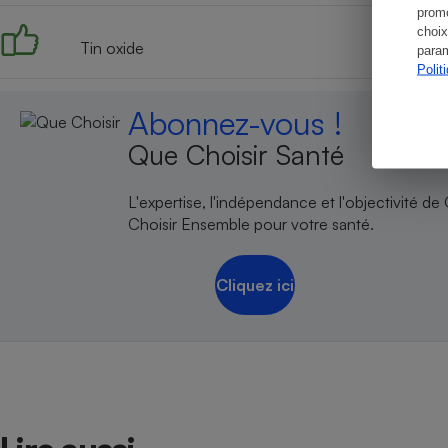
promo
choix
Tin oxide
param
Polit
Abonnez-vous !
Que Choisir Santé
L'expertise, l'indépendance et l'objectivité de
Choisir Ensemble pour votre santé.
Cliquez ici