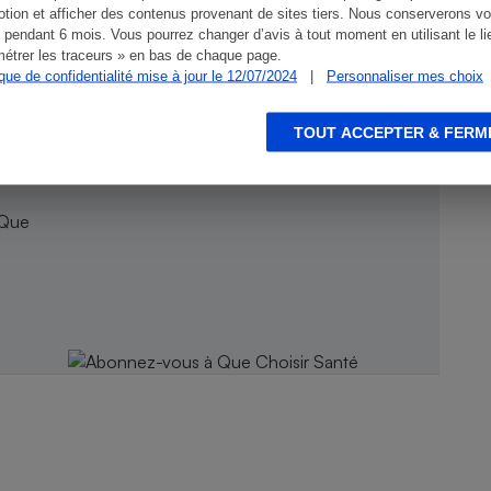
tion et afficher des contenus provenant de sites tiers. Nous conserverons vo
 pendant 6 mois. Vous pourrez changer d’avis à tout moment en utilisant le li
étrer les traceurs » en bas de chaque page.
ique de confidentialité mise à jour le 12/07/2024
|
Personnaliser mes choix
TOUT ACCEPTER & FERM
 Que