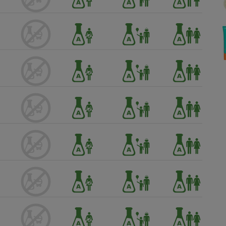
Électricité - Gaz
Appareil photo
numérique
Four encastrable
Lessive
Aspirateur