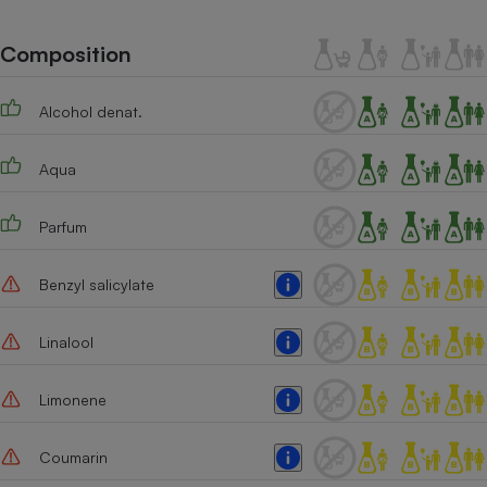
Téléphone mobile -
Smartphone
Plaque de cuisson à
Composition
induction
Alcohol denat.
Climatiseur -
Aqua
Ventilateur
Parfum
Antivirus
Climatiseur -
Benzyl salicylate
Ventilateur
Linalool
Limonene
Coumarin