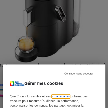
Cafetière à capsules zéro déchet CoffeeB (vidéo)
- Premières impressions
Continuer sans accepter
Gérer mes cookies
CONSEILS
Que Choisir Ensemble et ses
7 partenaires
utilisent des
traceurs pour mesurer l’audience, la performance,
personnaliser les contenus, les partager, optimiser la