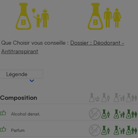
Téléphone mobile -
Smartphone
Plaque de cuisson à
induction
Que Choisir vous conseille :
Dossier : Déodorant -
Climatiseur -
Ventilateur
Antitranspirant
Antivirus
Légende
Climatiseur -
Ventilateur
Composition
Alcohol denat.
Parfum