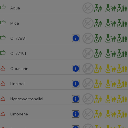
Aqua
Cafetière à expressos
Mica
Ci 77891
Ci 77491
Robot ménager
Coumarin
Linalool
Hydroxycitronellal
Limonene