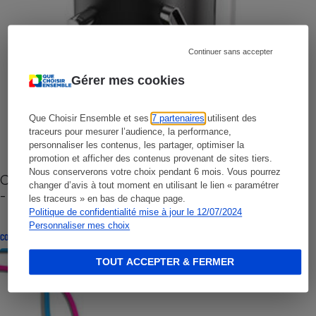
Continuer sans accepter
Gérer mes cookies
Que Choisir Ensemble et ses
7 partenaires
utilisent des
traceurs pour mesurer l’audience, la performance,
personnaliser les contenus, les partager, optimiser la
promotion et afficher des contenus provenant de sites tiers.
Nous conserverons votre choix pendant 6 mois. Vous pourrez
Cafetière à capsules zéro déchet CoffeeB (vidéo)
changer d’avis à tout moment en utilisant le lien « paramétrer
- Premières impressions
les traceurs » en bas de chaque page.
Politique de confidentialité mise à jour le 12/07/2024
Personnaliser mes choix
CONSEILS
TOUT ACCEPTER & FERMER