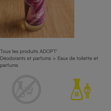
Petit électroménager - U
Complément
alimentaire
Mutuelle
Assurance emprunteur
Matelas
Champagne
Tous les produits ADOPT'
bouteille
Banque en 
Déodorants et parfums
>
Eaux de toilette et
Téléviseur
parfums
Antimoustique
Lave-linge
Radiateur électrique