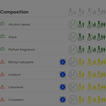
Téléphone mobile -
Smartphone
Plaque de cuisson à
Composition
induction
Alcohol denat.
Climatiseur -
Aqua
Ventilateur
Parfum fragrance
Antivirus
Climatiseur -
Benzyl salicylate
Ventilateur
Linalool
Limonene
Coumarin