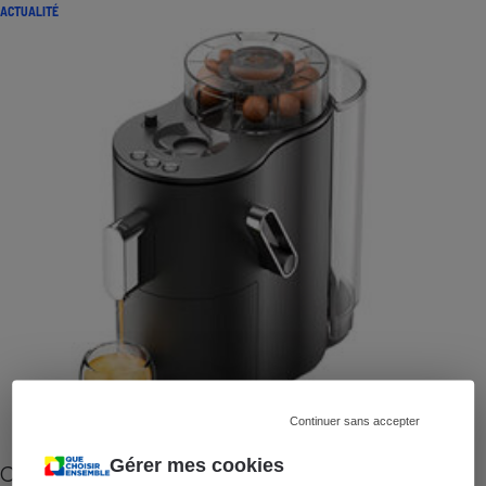
ACTUALITÉ
Continuer sans accepter
Gérer mes cookies
Cafetière à capsules zéro déchet CoffeeB (vidéo)