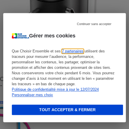
Continuer sans accepter
Gérer mes cookies
Que Choisir Ensemble et ses
7 partenaires
utilisent des
traceurs pour mesurer l’audience, la performance,
personnaliser les contenus, les partager, optimiser la
promotion et afficher des contenus provenant de sites tiers.
Nous conserverons votre choix pendant 6 mois. Vous pourrez
Cafetière à capsules zéro déchet CoffeeB (vidéo)
changer d’avis à tout moment en utilisant le lien « paramétrer
- Premières impressions
les traceurs » en bas de chaque page.
Politique de confidentialité mise à jour le 12/07/2024
Personnaliser mes choix
CONSEILS
TOUT ACCEPTER & FERMER