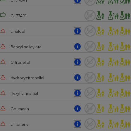
Ci 77891
Cafetière à expressos
Ci 77491
Linalool
Benzyl salicylate
Citronellol
Robot ménager
Hydroxycitronellal
Hexyl cinnamal
Coumarin
Limonene