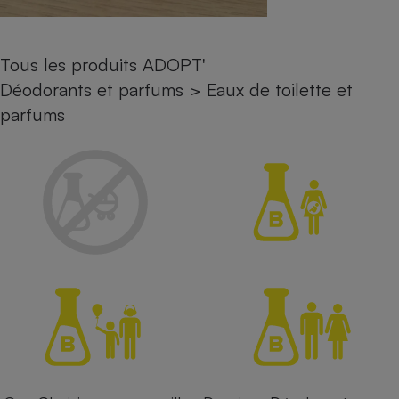
Petit électroménager - U
Complément
alimentaire
Tous les produits ADOPT'
Mutuelle
Assurance emprunteur
Déodorants et parfums
>
Eaux de toilette et
parfums
Matelas
Champagne
bouteille
Banque en 
Téléviseur
Antimoustique
Lave-linge
Radiateur électrique