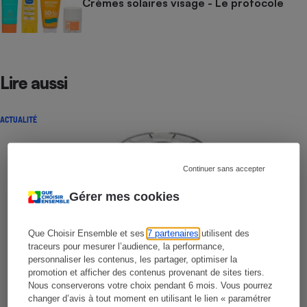
Crèmes solaires visage - Le protocole
Lire aussi
ACTUALITÉ
Continuer sans accepter
Gérer mes cookies
Que Choisir Ensemble et ses
7 partenaires
utilisent des
traceurs pour mesurer l’audience, la performance,
personnaliser les contenus, les partager, optimiser la
promotion et afficher des contenus provenant de sites tiers.
Nous conserverons votre choix pendant 6 mois. Vous pourrez
changer d’avis à tout moment en utilisant le lien « paramétrer