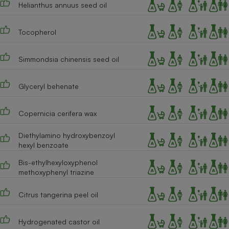
Helianthus annuus seed oil
Cafetière à expressos
Tocopherol
Simmondsia chinensis seed oil
Glyceryl behenate
Copernicia cerifera wax
Robot ménager
Diethylamino hydroxybenzoyl
hexyl benzoate
Bis-ethylhexyloxyphenol
methoxyphenyl triazine
Citrus tangerina peel oil
Hydrogenated castor oil