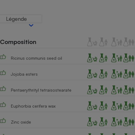
Téléphone mobile -
Smartphone
Plaque de cuisson à
Légende
induction
Composition
Climatiseur -
Ventilateur
Ricinus communis seed oil
Antivirus
Jojoba esters
Climatiseur -
Ventilateur
Pentaerythrityl tetraisostearate
Euphorbia cerifera wax
Zinc oxide