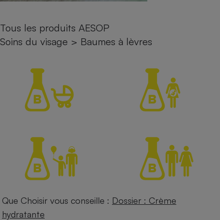
Petit électroménager - U
Complément
Tous les produits AESOP
alimentaire
Mutuelle
Soins du visage
>
Baumes à lèvres
Assurance emprunteur
Matelas
Champagne
bouteille
Banque en 
Téléviseur
Antimoustique
Lave-linge
Radiateur électrique
Que Choisir vous conseille :
Dossier : Crème
hydratante