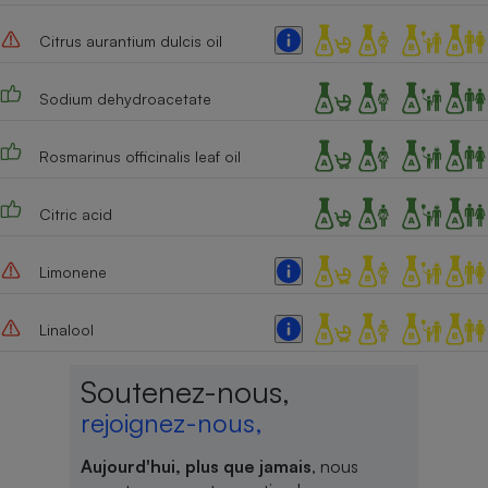
Cafetière à expressos
Citrus aurantium dulcis oil
Sodium dehydroacetate
Rosmarinus officinalis leaf oil
Citric acid
Robot ménager
Limonene
Linalool
Soutenez-nous,
rejoignez-nous,
Aujourd'hui, plus que jamais
, nous