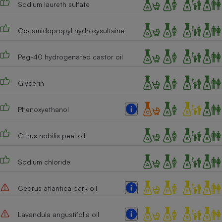
Sodium laureth sulfate
Téléphone mobile -
Smartphone
Plaque de cuisson à
induction
Cocamidopropyl hydroxysultaine
Peg-40 hydrogenated castor oil
Climatiseur -
Ventilateur
Glycerin
Phenoxyethanol
Antivirus
Climatiseur -
Citrus nobilis peel oil
Ventilateur
Sodium chloride
Cedrus atlantica bark oil
Lavandula angustifolia oil