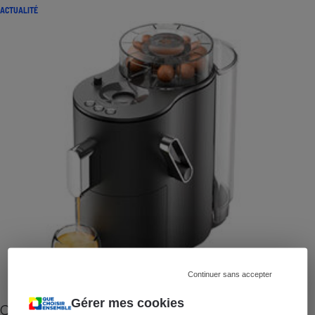
ACTUALITÉ
Continuer sans accepter
Gérer mes cookies
Cafetière à capsules zéro déchet CoffeeB (vidéo)