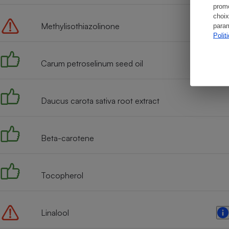
promo
choix
Methylisothiazolinone
param
Polit
Carum petroselinum seed oil
Daucus carota sativa root extract
Beta-carotene
Tocopherol
Linalool