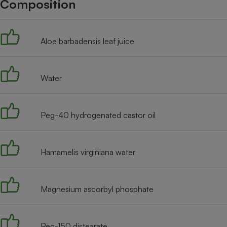
Composition
Internet
Gros électroménager
Téléphonie
Aloe barbadensis leaf juice
Petit électroménager 
Complément
alimentaire
Mutuelle
Assurance emprunteu
Water
Peg-40 hydrogenated castor oil
Matelas
Champa
boutei
Banque 
Hamamelis virginiana water
Téléviseur
Antimoustique
Lave-linge
Magnesium ascorbyl phosphate
Peg-150 distearate