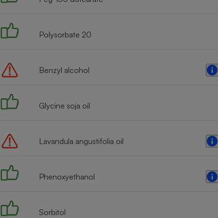
Radiateur électrique
Polysorbate 20
Téléphone mobile -
Smartphone
Plaque de cuisson à
induction
Benzyl alcohol
Climatiseur -
Glycine soja oil
Ventilateur
Lavandula angustifolia oil
Antivirus
Climatiseur -
Ventilateur
Phenoxyethanol
Sorbitol