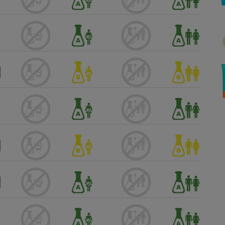
Électricité - Gaz
Appareil photo
numérique
Four encastrable
Lessive
Aspirateur