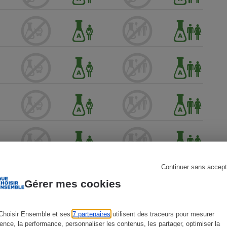
s
Réfrigérateur
Continuer sans accept
Gérer mes cookies
Choisir Ensemble et ses
7 partenaires
utilisent des traceurs pour mesurer
ience, la performance, personnaliser les contenus, les partager, optimiser la