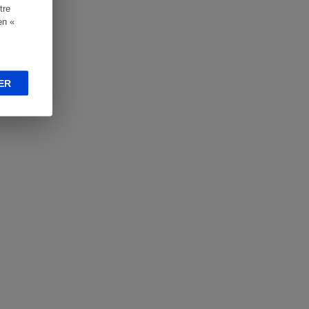
tre
en «
ER