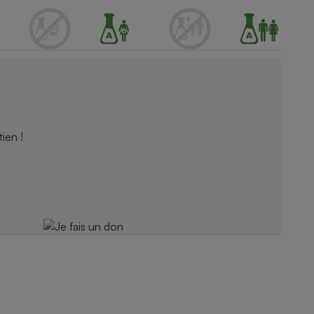
ien !