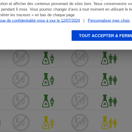
tion et afficher des contenus provenant de sites tiers. Nous conserverons vo
 pendant 6 mois. Vous pourrez changer d’avis à tout moment en utilisant le li
étrer les traceurs » en bas de chaque page.
ique de confidentialité mise à jour le 12/07/2024
|
Personnaliser mes choix
TOUT ACCEPTER & FERM