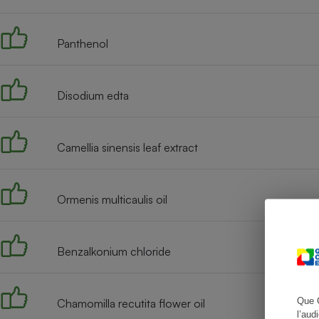
Panthenol
Cafetière à expresso
Disodium edta
Camellia sinensis leaf extract
Ormenis multicaulis oil
Robot ménager
Benzalkonium chloride
Que 
Chamomilla recutita flower oil
l’aud