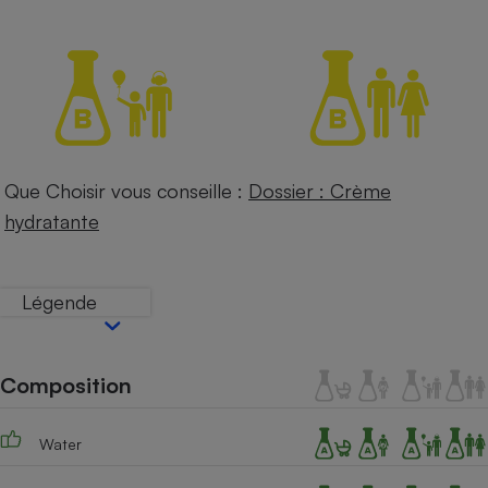
Petit électroménager - U
Complément
alimentaire
Mutuelle
Assurance emprunteur
Que Choisir vous conseille :
Dossier : Crème
Matelas
Champagne
hydratante
bouteille
Banque en 
Téléviseur
Légende
Antimoustique
Lave-linge
Composition
Radiateur électrique
Water