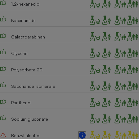
Téléphone mobile -
1,2-hexanediol
Smartphone
Plaque de cuisson à
induction
Niacinamide
Galactoarabinan
Climatiseur -
Ventilateur
Glycerin
Polysorbate 20
Antivirus
Climatiseur -
Saccharide isomerate
Ventilateur
Panthenol
Sodium gluconate
Benzyl alcohol