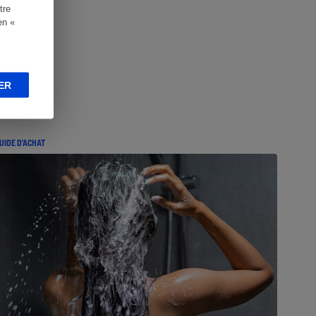
tre
en «
ER
UIDE D'ACHAT