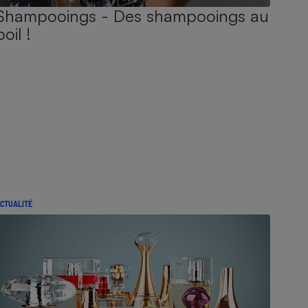
Shampooings - Des shampooings au
poil !
CTUALITÉ