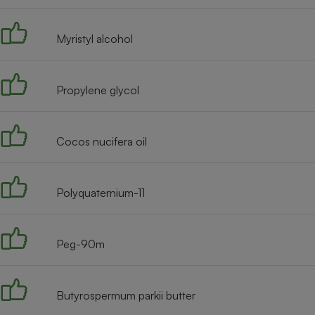
Radiateur électrique
Myristyl alcohol
Téléphone mobile -
Smartphone
Plaque de cuisson à
induction
Propylene glycol
Cocos nucifera oil
Climatiseur -
Ventilateur
Polyquaternium-11
Antivirus
Climatiseur -
Ventilateur
Peg-90m
Butyrospermum parkii butter