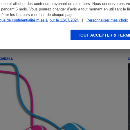
tion et afficher des contenus provenant de sites tiers. Nous conserverons vo
 pendant 6 mois. Vous pourrez changer d’avis à tout moment en utilisant le li
étrer les traceurs » en bas de chaque page.
ique de confidentialité mise à jour le 12/07/2024
|
Personnaliser mes choix
TOUT ACCEPTER & FERM
CONSEILS
G