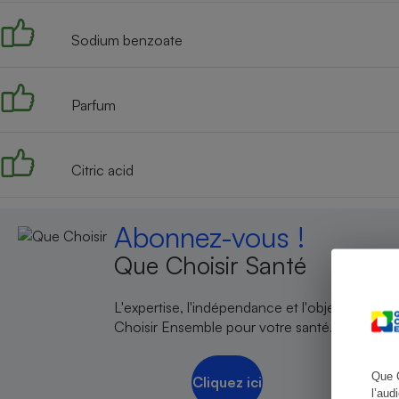
Sodium benzoate
Cafetière à expresso
Parfum
Citric acid
Abonnez-vous !
Que Choisir Santé
Robot ménager
L'expertise, l'indépendance et l'objectivité de
Choisir Ensemble pour votre santé.
Que 
Cliquez ici
l’aud