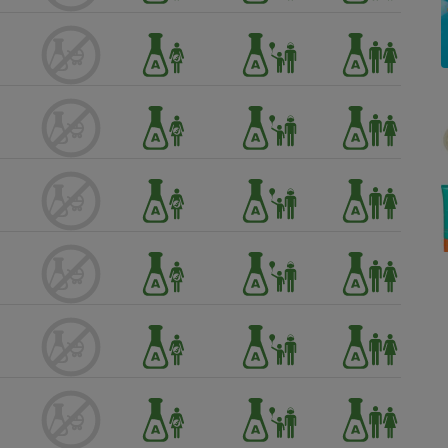
Électricité - Gaz
Appareil photo
numérique
Four encastrable
Lessive
Aspirateur