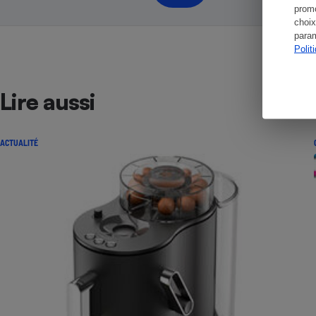
promo
choix
param
Polit
Lire aussi
ACTUALITÉ