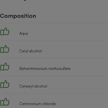
Internet
Gros électroménager
Téléphonie
Composition
Petit électroménager 
Complément
alimentaire
Aqua
Mutuelle
Assurance emprunteu
Cetyl alcohol
Matelas
Champa
boutei
Behentrimonium methosulfate
Banque 
Téléviseur
Antimoustique
Lave-linge
Cetearyl alcohol
Cetrimonium chloride