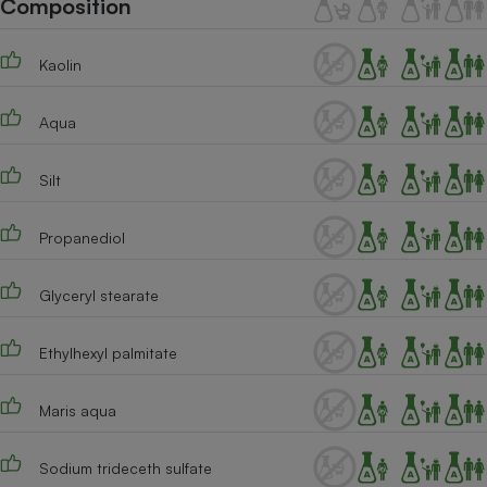
Composition
Téléphone mobile -
Smartphone
Plaque de cuisson à
Kaolin
induction
Aqua
Climatiseur -
Ventilateur
Silt
Propanediol
Antivirus
Climatiseur -
Glyceryl stearate
Ventilateur
Ethylhexyl palmitate
Maris aqua
Sodium trideceth sulfate