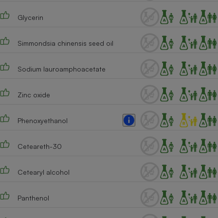
Cafetière à expressos
Glycerin
Simmondsia chinensis seed oil
Sodium lauroamphoacetate
Zinc oxide
Robot ménager
Phenoxyethanol
Ceteareth-30
Cetearyl alcohol
Panthenol