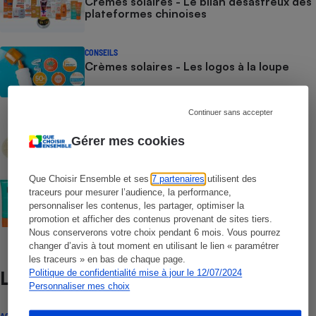
Crèmes solaires - Le bilan désastreux des
plateformes chinoises
CONSEILS
Crèmes solaires - Les logos à la loupe
Continuer sans accepter
COMMENT NOUS TESTONS
Crèmes solaires - Le protocole
Gérer mes cookies
Que Choisir Ensemble et ses
7 partenaires
utilisent des
COMMENT NOUS TESTONS
traceurs pour mesurer l’audience, la performance,
Crèmes solaires visage - Le protocole
personnaliser les contenus, les partager, optimiser la
promotion et afficher des contenus provenant de sites tiers.
Nous conserverons votre choix pendant 6 mois. Vous pourrez
changer d’avis à tout moment en utilisant le lien « paramétrer
les traceurs » en bas de chaque page.
Politique de confidentialité mise à jour le 12/07/2024
Lire aussi
Personnaliser mes choix
ACTUALITÉ