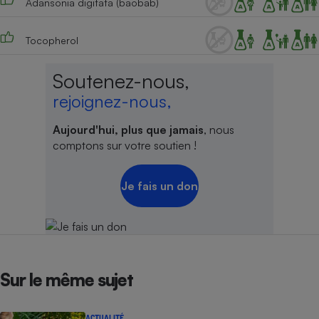
Adansonia digitata (baobab)
Téléphone mobile -
Smartphone
Plaque de cuisson à
Tocopherol
induction
Soutenez-nous,
rejoignez-nous,
Climatiseur -
Ventilateur
Aujourd'hui, plus que jamais
, nous
comptons sur votre soutien !
Antivirus
Je fais un don
Climatiseur -
Ventilateur
Sur le même sujet
ACTUALITÉ