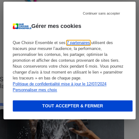
Continuer sans accepter
Gérer mes cookies
Que Choisir Ensemble et ses
7 partenaires
utilisent des
traceurs pour mesurer l’audience, la performance,
personnaliser les contenus, les partager, optimiser la
promotion et afficher des contenus provenant de sites tiers.
Nous conserverons votre choix pendant 6 mois. Vous pourrez
changer d’avis à tout moment en utilisant le lien « paramétrer
Sites de rencontres - Nos conseils pour vous
les traceurs » en bas de chaque page.
Politique de confidentialité mise à jour le 12/07/2024
lancer
Personnaliser mes choix
GUIDE D'ACHAT
TOUT ACCEPTER & FERMER