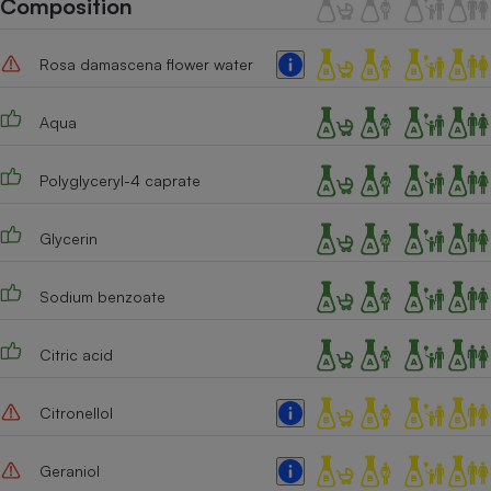
Composition
Téléphone mobile -
Smartphone
Plaque de cuisson à
Rosa damascena flower water
induction
Aqua
Climatiseur -
Ventilateur
Polyglyceryl-4 caprate
Glycerin
Antivirus
Climatiseur -
Sodium benzoate
Ventilateur
Citric acid
Citronellol
Geraniol