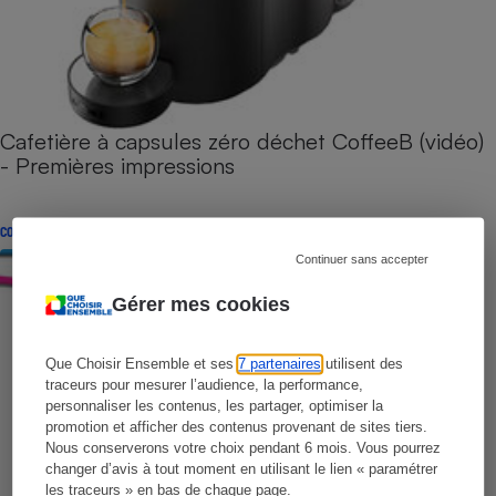
Cafetière à capsules zéro déchet CoffeeB (vidéo)
- Premières impressions
CONSEILS
Continuer sans accepter
Gérer mes cookies
Que Choisir Ensemble et ses
7 partenaires
utilisent des
traceurs pour mesurer l’audience, la performance,
personnaliser les contenus, les partager, optimiser la
promotion et afficher des contenus provenant de sites tiers.
Nous conserverons votre choix pendant 6 mois. Vous pourrez
changer d’avis à tout moment en utilisant le lien « paramétrer
les traceurs » en bas de chaque page.