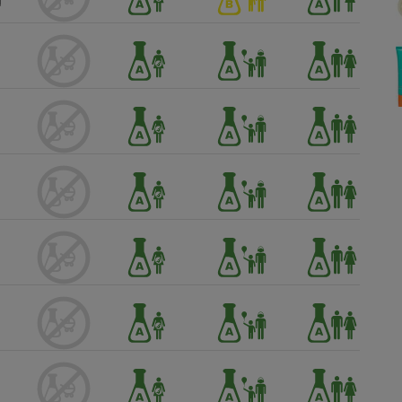
Électricité - Gaz
Appareil photo
numérique
Four encastrable
Lessive
Aspirateur