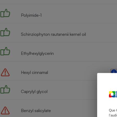
Polyimide-1
Cafetière à expresso
Schinziophyton rautanenii kernel oil
Ethylhexylglycerin
Hexyl cinnamal
Robot ménager
Caprylyl glycol
Benzyl salicylate
Que 
l’aud