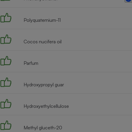
Radiateur électrique
Polyquaternium-11
Téléphone mobile -
Smartphone
Plaque de cuisson à
induction
Cocos nucifera oil
Climatiseur -
Parfum
Ventilateur
Hydroxypropyl guar
Antivirus
Climatiseur -
Ventilateur
Hydroxyethylcellulose
Methyl gluceth-20