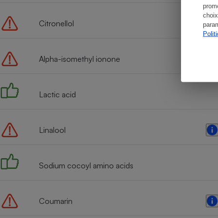
promo
choix
Citronellol
param
Polit
Alpha-isomethyl ionone
Lactic acid
Linalool
Sodium cocoyl amino acids
Coumarin