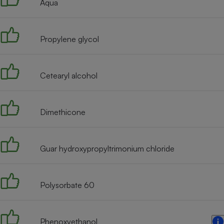
Aqua
Internet
Gros électroménager
Téléphonie
Propylene glycol
Petit électroménager 
Complément
alimentaire
Mutuelle
Cetearyl alcohol
Assurance emprunteu
Dimethicone
Matelas
Champa
boutei
Banque 
Guar hydroxypropyltrimonium chloride
Téléviseur
Antimoustique
Lave-linge
Polysorbate 60
Phenoxyethanol