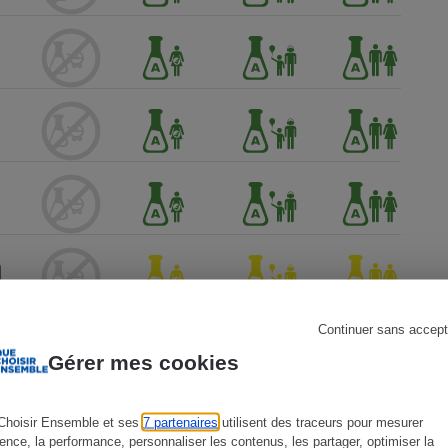
s
Réfrigérateur
Continuer sans accept
Gérer mes cookies
Choisir Ensemble et ses
7 partenaires
utilisent des traceurs pour mesurer
ience, la performance, personnaliser les contenus, les partager, optimiser la