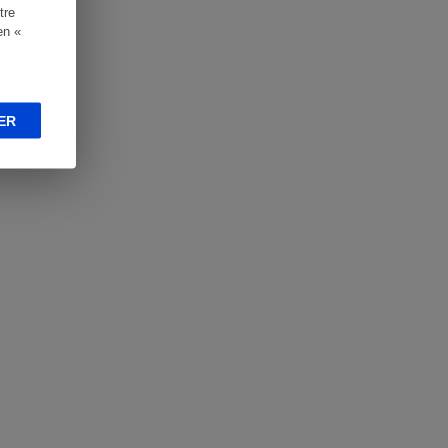
tre
en «
ER