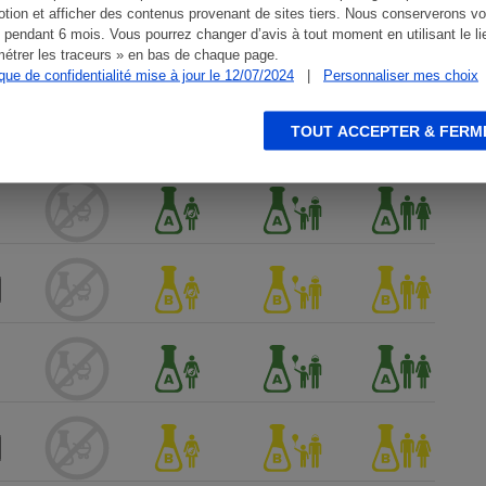
tion et afficher des contenus provenant de sites tiers. Nous conserverons vo
 pendant 6 mois. Vous pourrez changer d’avis à tout moment en utilisant le li
étrer les traceurs » en bas de chaque page.
ique de confidentialité mise à jour le 12/07/2024
|
Personnaliser mes choix
TOUT ACCEPTER & FERM