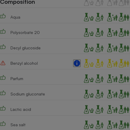
Composition
Téléphone mobile -
Smartphone
Plaque de cuisson à
Aqua
induction
Polysorbate 20
Climatiseur -
Ventilateur
Decyl glucoside
Benzyl alcohol
Antivirus
Climatiseur -
Parfum
Ventilateur
Sodium gluconate
Lactic acid
Sea salt