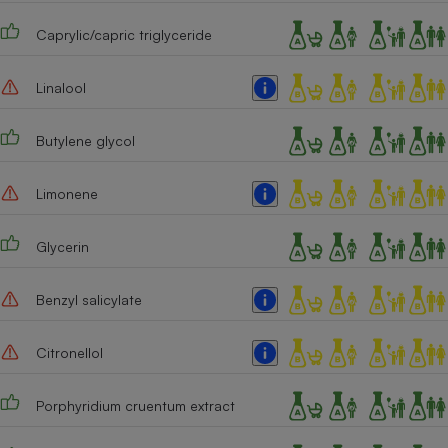
Cafetière à expressos
Caprylic/capric triglyceride
Linalool
Butylene glycol
Limonene
Robot ménager
Glycerin
Benzyl salicylate
Citronellol
Porphyridium cruentum extract