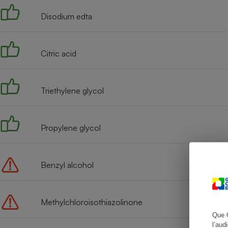
Disodium edta
Cafetière à expresso
Citric acid
Triethylene glycol
Propylene glycol
Robot ménager
Benzyl alcohol
Methylchloroisothiazolinone
Que 
l’aud