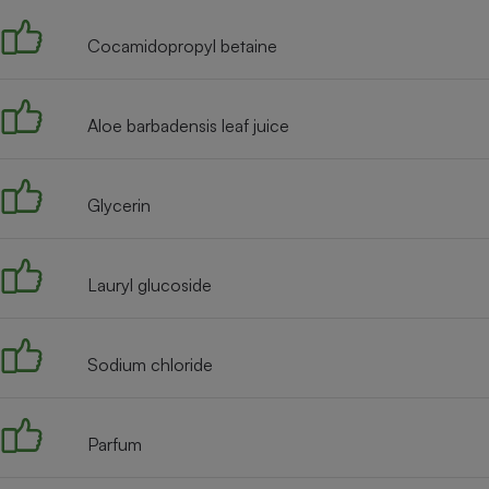
Radiateur électrique
Cocamidopropyl betaine
Téléphone mobile -
Smartphone
Plaque de cuisson à
Aloe barbadensis leaf juice
induction
Glycerin
Climatiseur -
Ventilateur
Lauryl glucoside
Antivirus
Climatiseur -
Sodium chloride
Ventilateur
Parfum