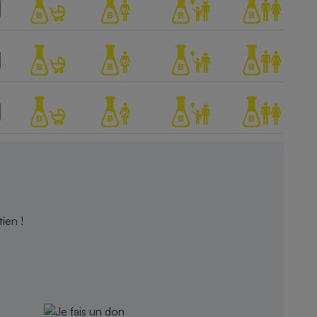
ien !