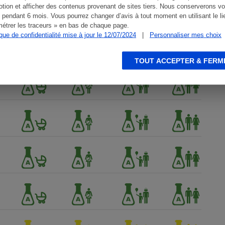
tion et afficher des contenus provenant de sites tiers. Nous conserverons vo
 pendant 6 mois. Vous pourrez changer d’avis à tout moment en utilisant le li
étrer les traceurs » en bas de chaque page.
ique de confidentialité mise à jour le 12/07/2024
|
Personnaliser mes choix
TOUT ACCEPTER & FERM