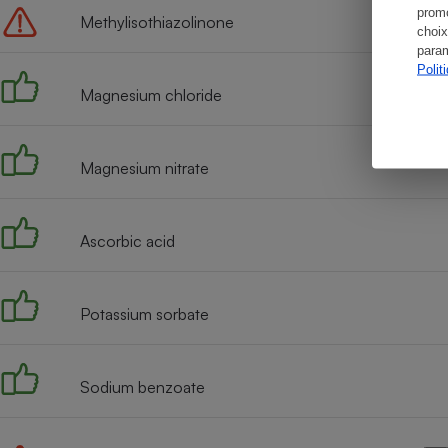
promo
Methylisothiazolinone
choix
param
Polit
Magnesium chloride
Magnesium nitrate
Ascorbic acid
Potassium sorbate
Sodium benzoate