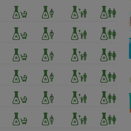
Électricité - Gaz
Appareil photo
numérique
Four encastrable
Lessive
Aspirateur