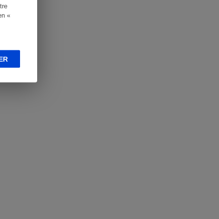
tre
en «
ER