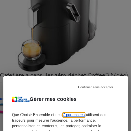
Cafetière à capsules zéro déchet CoffeeB (vidéo)
- Premières impressions
Continuer sans accepter
Gérer mes cookies
CONSEILS
Que Choisir Ensemble et ses
7 partenaires
utilisent des
traceurs pour mesurer l’audience, la performance,
personnaliser les contenus, les partager, optimiser la