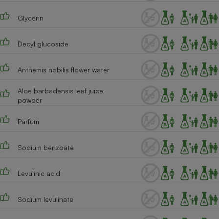
Téléphone mobile -
Smartphone
Glycerin
Plaque de cuisson à
induction
Decyl glucoside
Anthemis nobilis flower water
Climatiseur -
Ventilateur
Aloe barbadensis leaf juice
powder
Antivirus
Parfum
Climatiseur -
Ventilateur
Sodium benzoate
Levulinic acid
Sodium levulinate