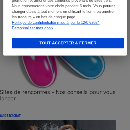
promotion et afficher des contenus provenant de sites tiers.
Nous conserverons votre choix pendant 6 mois. Vous pourrez
changer d’avis à tout moment en utilisant le lien « paramétrer
les traceurs » en bas de chaque page.
Politique de confidentialité mise à jour le 12/07/2024
Personnaliser mes choix
TOUT ACCEPTER & FERMER
Sites de rencontres - Nos conseils pour vous
lancer
GUIDE D'ACHAT