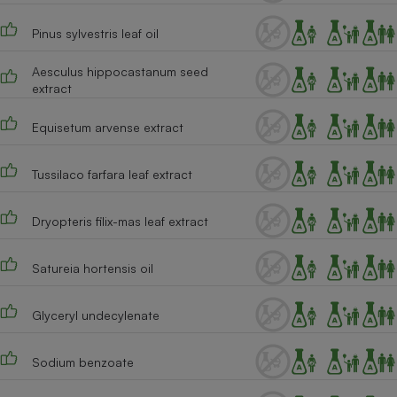
Cafetière à expressos
Pinus sylvestris leaf oil
Aesculus hippocastanum seed
extract
Equisetum arvense extract
Tussilaco farfara leaf extract
Robot ménager
Dryopteris filix-mas leaf extract
Satureia hortensis oil
Glyceryl undecylenate
Sodium benzoate