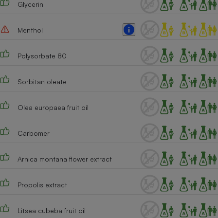
Glycerin
Téléphone mobile -
Smartphone
Plaque de cuisson à
induction
Menthol
Polysorbate 80
Climatiseur -
Ventilateur
Sorbitan oleate
Olea europaea fruit oil
Antivirus
Climatiseur -
Carbomer
Ventilateur
Arnica montana flower extract
Propolis extract
Litsea cubeba fruit oil