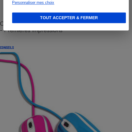
Personnaliser mes choix
TOUT ACCEPTER & FERMER
Cafetière à capsules zéro déchet CoffeeB (vidéo)
- Premières impressions
CONSEILS