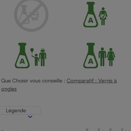
Petit électroménager - U
Complément
alimentaire
Mutuelle
Assurance emprunteur
Matelas
Champagne
bouteille
Banque en 
Téléviseur
Que Choisir vous conseille :
Comparatif : Vernis à
Antimoustique
Lave-linge
ongles
Légende
Radiateur électrique