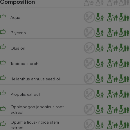
Composition
Téléphone mobile -
Smartphone
Plaque de cuisson à
Aqua
induction
Glycerin
Climatiseur -
Ventilateur
Olus oil
Tapioca starch
Antivirus
Climatiseur -
Helianthus annuus seed oil
Ventilateur
Propolis extract
Ophiopogon japonicus root
extract
Opuntia ficus-indica stem
extract