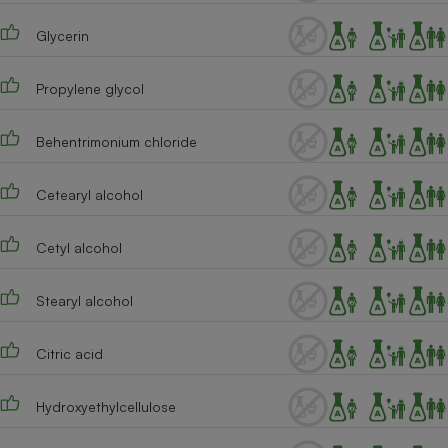
Téléphone mobile -
Smartphone
Glycerin
Plaque de cuisson à
induction
Propylene glycol
Behentrimonium chloride
Climatiseur -
Ventilateur
Cetearyl alcohol
Antivirus
Cetyl alcohol
Climatiseur -
Ventilateur
Stearyl alcohol
Citric acid
Hydroxyethylcellulose