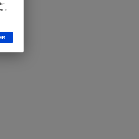
tre
en «
ER