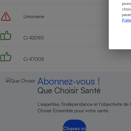
promo
choix
param
Limonene
Polit
Ci 42090
Ci 47005
Abonnez-vous !
Que Choisir Santé
L'expertise, l'indépendance et l'objectivité de
Choisir Ensemble pour votre santé.
Cliquez ici