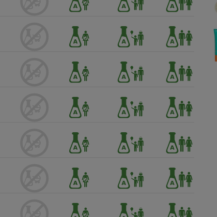
Électricité - Gaz
Appareil photo
numérique
Four encastrable
Lessive
Aspirateur