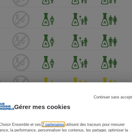
s
Réfrigérateur
Continuer sans accept
Gérer mes cookies
Choisir Ensemble et ses
7 partenaires
utilisent des traceurs pour mesurer
ience, la performance, personnaliser les contenus, les partager, optimiser la