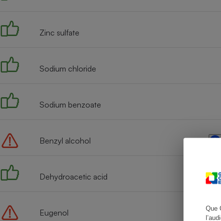
Zinc sulfate
Cafetière à expresso
Sodium chloride
Sodium benzoate
Benzyl alcohol
Robot ménager
Dehydroacetic acid
Que 
Eugenol
l’aud