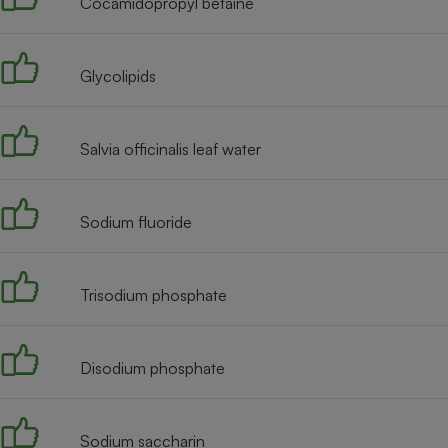
Cocamidopropyl betaine
Radiateur électrique
Téléphone mobile -
Glycolipids
Smartphone
Plaque de cuisson à
induction
Salvia officinalis leaf water
Climatiseur -
Sodium fluoride
Ventilateur
Antivirus
Trisodium phosphate
Climatiseur -
Ventilateur
Disodium phosphate
Sodium saccharin